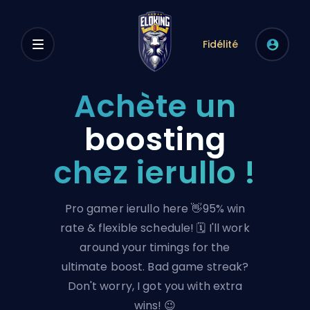
Fidélité
Achète un
boosting
chez ierullo !
Pro gamer ierullo here 👋95% win
rate & flexible schedule! 🗓️ I'll work
around your timings for the
ultimate boost. Bad game streak?
Don't worry, I got you with extra
wins! 😉