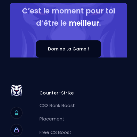
C’est le moment pour toi
d’être le
meilleur
.
Domine La Game !
Counter-Strike
CS2 Rank Boost
Placement
Free CS Boost