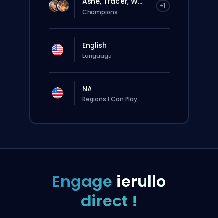
Ashe, Tracer, W...
+1
Champions
English
Language
NA
Regions I Can Play
Engage
ierullo
direct !
La commande sera automatiquement
attribuée à ce booster, donc le temps
d’attente peut être plus long que si tu