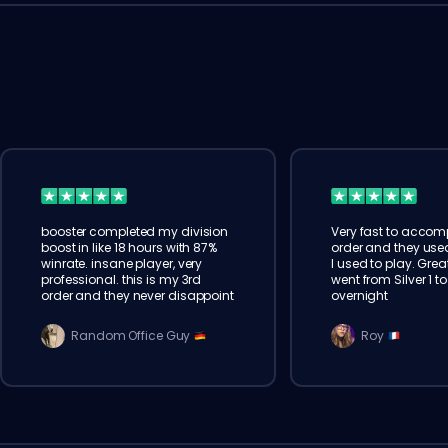
booster completed my division
Very fast to accomp
boost in like 18 hours with 87%
order and they us
winrate. insane player, very
I used to play. Great
professional. this is my 3rd
went from Silver 1 t
order and they never disappoint
overnight
Random Office Guy
Roy