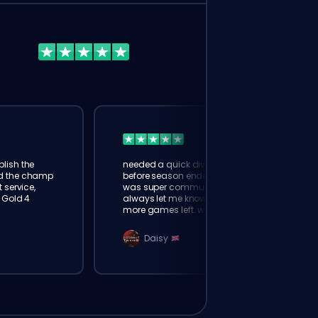
Purchase Boost Now
lish the
needed a quick division boost
ed the champ
before season ended. booster
 service,
was super communicative,
o Gold 4
always let me know how many
more games left. went from
gold 3 to plat in 2 days 👍
Daisy