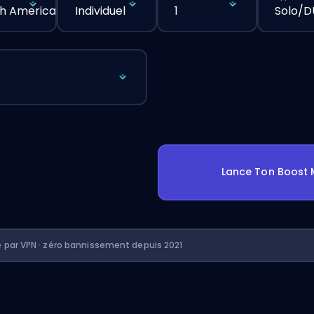
h America
Individuel
1
Solo/
Lance Ton Boost 
é par VPN · zéro bannissement depuis 2021