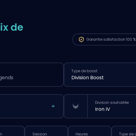
ix de
Garantie
satisfaction 100 %
Type de boost
egends
Division Boost
Division souhaitée
Iron IV
n
Session
Heures
Type de 