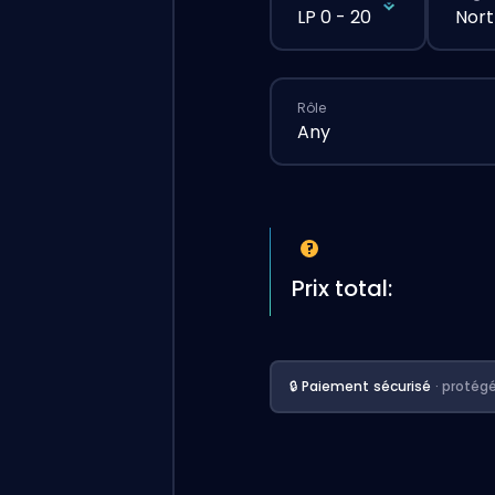
LP 0 - 20
Nort
Rôle
Any
Prix total:
🔒 Paiement sécurisé
· protég