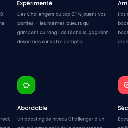
Expérimenté
Ami
20
Des Challengers du top 0,1 % jouent vos
Pas 
ne
parties — les mêmes joueurs qui
boos
grimpent au rang 1 de l'échelle, gagnant
boos
désormais sur votre compte.
dra
Abordable
Séc
irect
Un boosting de niveau Challenger à un
Boos