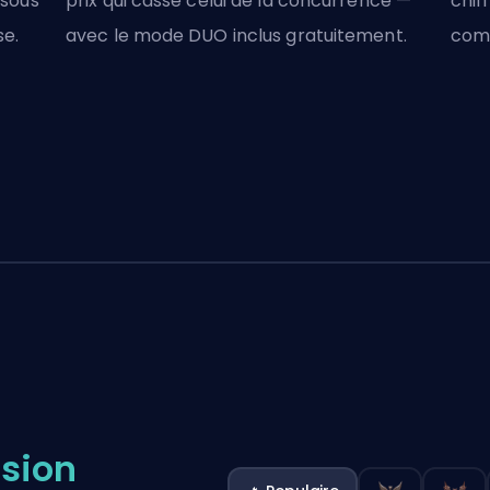
sous
prix qui casse celui de la concurrence —
chif
se.
avec le mode DUO inclus gratuitement.
comp
ision