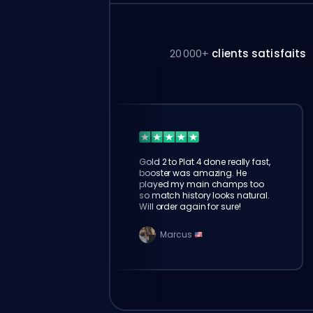
20 000+
clients satisfaits
Gold 2 to Plat 4 done really fast,
booster was amazing. He
played my main champs too
so match history looks natural.
Will order again for sure!
Marcus