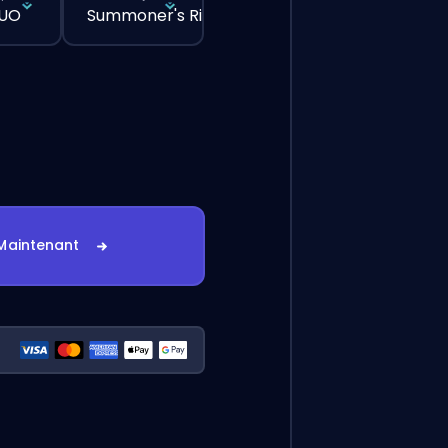
DUO
Summoner's Rift
Maintenant