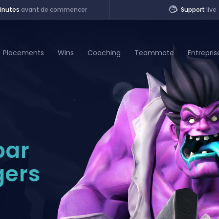
inutes
avant de commencer
Support
live
Placements
Wins
Coaching
Teammate
Entrepris
of Legends
t
par
gers