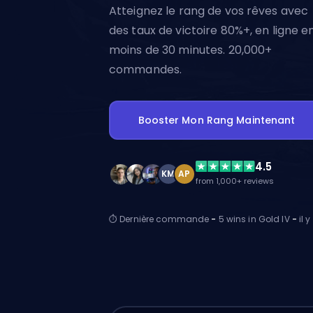
Atteignez le rang de vos rêves avec
des taux de victoire 80%+, en ligne e
moins de 30 minutes. 20,000+
commandes.
Booster Mon Rang Maintenant
4.5
KM
AP
from 1,000+ reviews
⏱ Dernière commande
-
5 wins in Gold IV
-
il y