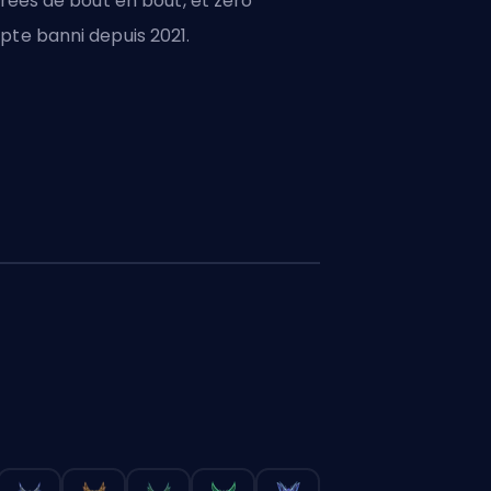
frées de bout en bout, et zéro
te banni depuis 2021.