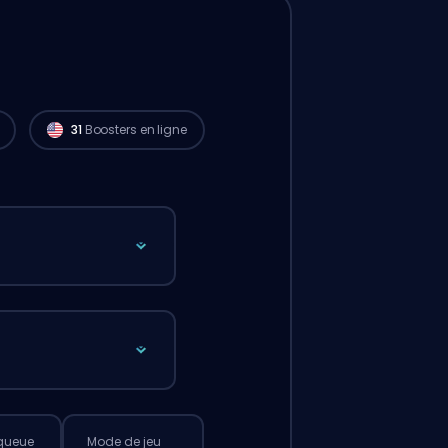
Des joueurs Challenger de
North America
sont dispo pour lancer ta commande tout
de suite. 🔥
31
Boosters en ligne
queue
Mode de jeu