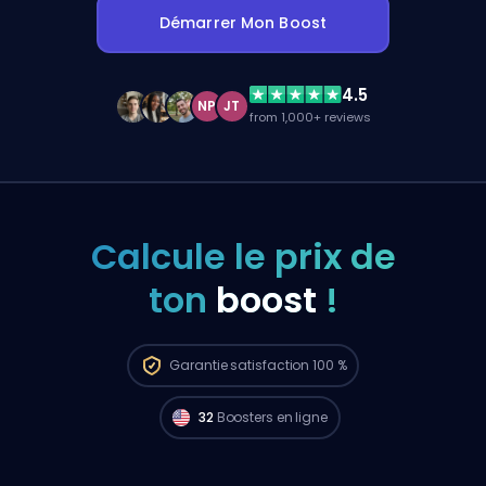
Démarrer Mon Boost
4.5
NP
JT
from 1,000+ reviews
Calcule le prix de
ton
boost
!
Garantie
satisfaction 100 %
32
Boosters en ligne