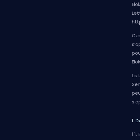
Elo
Let
htt
Ces
s’a
pou
Elo
Lis
Ser
peu
s’a
1. 
1.1