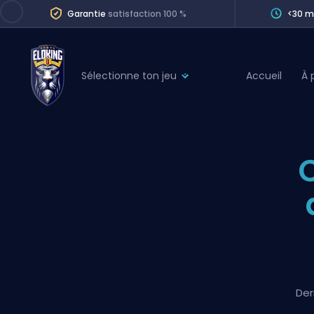
Garantie
satisfaction 100 %
<30 m
Sélectionne ton jeu
Accueil
À 
League of Legends
League 
Marvel Rivals
SERVICES
Valorant
Division Boos
Dota 2
Placements
Counter-Strike
Wins
Overwatch 2
Coaching
Rocket League
Path of Exile 2
Teammate
Der