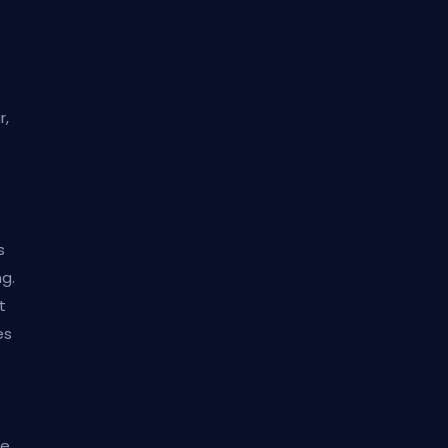
r,
s
ng.
t
es
le