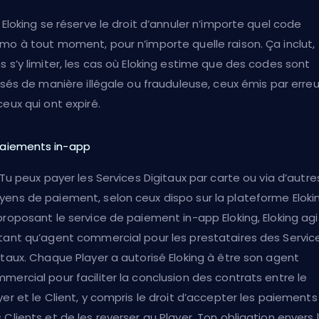
. Eloking se réserve le droit d’annuler n’importe quel code
mo à tout moment, pour n’importe quelle raison. Ça inclut,
s s’y limiter, les cas où Eloking estime que des codes sont
lisés de manière illégale ou frauduleuse, ceux émis par erreu
ceux qui ont expiré.
Paiements in-app
. Tu peux payer les Services Digitaux par carte ou via d’autre
ens de paiement, selon ceux dispo sur la plateforme Eloki
proposant le service de paiement in-app Eloking, Eloking agi
tant qu’agent commercial pour les prestataires des Servic
itaux. Chaque Player a autorisé Eloking à être son agent
mercial pour faciliter la conclusion des contrats entre le
yer et le Client, y compris le droit d’accepter les paiements
 Clients et de les reverser au Player. Ton obligation envers 