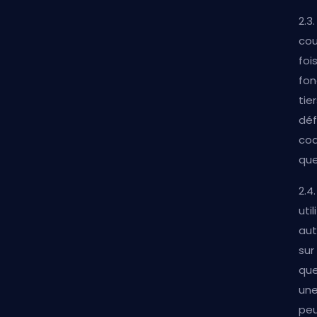
2.3
cou
foi
fon
tie
déf
cod
que
2.4
uti
aut
sur
que
une
peu