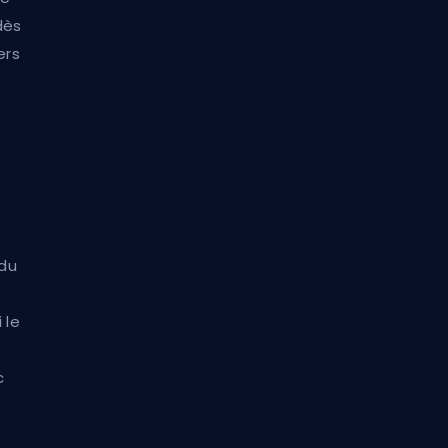
dès
ers
 du
 le
c