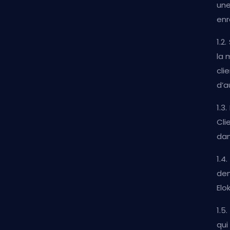
une
enr
1.2
la 
cli
d’a
1.3
Cli
dan
1.4
dem
Elo
1.5
qui