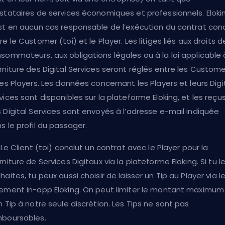
stataires de services économiques et professionnels. Eloki
st en aucun cas responsable de l’exécution du contrat con
re le Customer (toi) et le Player. Les litiges liés aux droits d
sommateurs, aux obligations légales ou à la loi applicable 
rniture des Digital Services seront réglés entre les Custom
les Players. Les données concernant les Players et leurs Digi
vices sont disponibles sur la plateforme Eloking, et les reçu
 Digital Services sont envoyés à l’adresse e-mail indiquée
s le profil du passager.
. Le Client (toi) conclut un contrat avec le Player pour la
rniture de Services Digitaux via la plateforme Eloking. Si tu l
haites, tu peux aussi choisir de laisser un Tip au Player via l
ement in-app Eloking. On peut limiter le montant maximum
n Tip à notre seule discrétion. Les Tips ne sont pas
boursables.