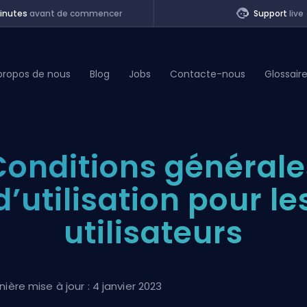
inutes
avant de commencer
Support
live
propos de nous
Blog
Jobs
Contacte-nous
Glossair
of Legends
Conditions générale
t
d’utilisation pour le
utilisateurs
nière mise à jour : 4 janvier 2023