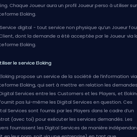
king. Chaque Joueur aura un profil Joueur perso à utiliser sur
teforme Eloking.
. Service digital - tout service non physique qu’un Joueur fou
Client, dont la demande a été acceptée par le Joueur via l
teforme Eloking.
tiliser le service Eloking
. Eloking propose un service de la société de l’information via
teforme Eloking, qui sert à mettre en relation les demande
Digital Services entre les Customers et les Players, et Eloki
fournit pas lui-même les Digital Services en question. Ces
ital Services sont fournis par les Players dans le cadre d’un
trat (avec toi) pour exécuter les services demandés. Les
yers fournissent les Digital Services de manière indépenda
it en leur nom, soit via une entreprise) en tant que