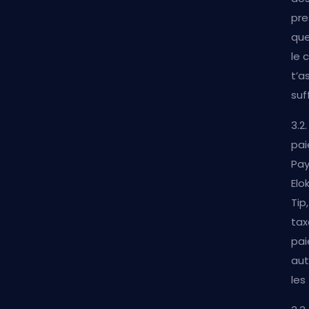
pre
que
le 
t’a
suf
3.2
pai
Pay
Elo
Tip
tax
pai
aut
les