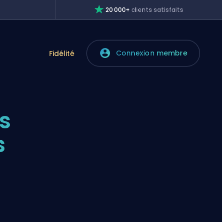
20 000+
clients satisfaits
Connexion membre
e
Fidélité
s
s