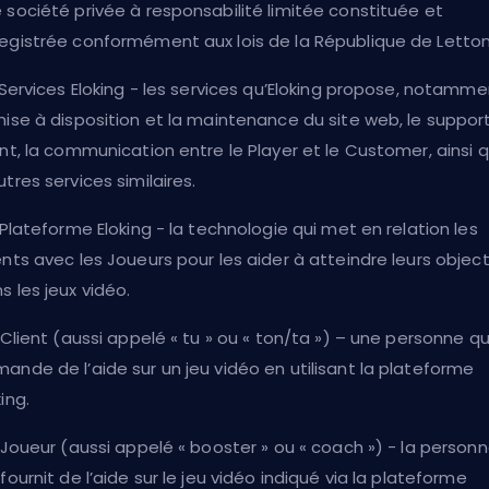
 société privée à responsabilité limitée constituée et
egistrée conformément aux lois de la République de Letton
. Services Eloking - les services qu’Eloking propose, notamm
mise à disposition et la maintenance du site web, le suppor
ent, la communication entre le Player et le Customer, ainsi 
utres services similaires.
. Plateforme Eloking - la technologie qui met en relation les
ents avec les Joueurs pour les aider à atteindre leurs object
s les jeux vidéo.
. Client (aussi appelé « tu » ou « ton/ta ») – une personne qu
ande de l’aide sur un jeu vidéo en utilisant la plateforme
king.
. Joueur (aussi appelé « booster » ou « coach ») - la person
 fournit de l’aide sur le jeu vidéo indiqué via la plateforme