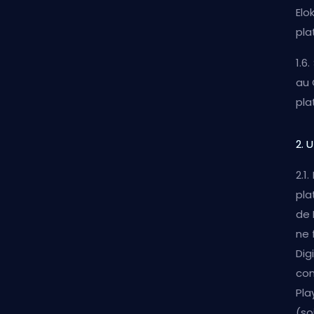
Elo
pla
1.6
au 
pla
2. U
2.1
pla
de 
ne 
Dig
con
Pla
(so