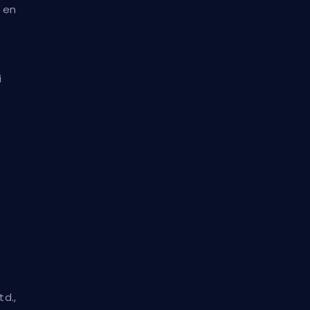
e en
i
td.,