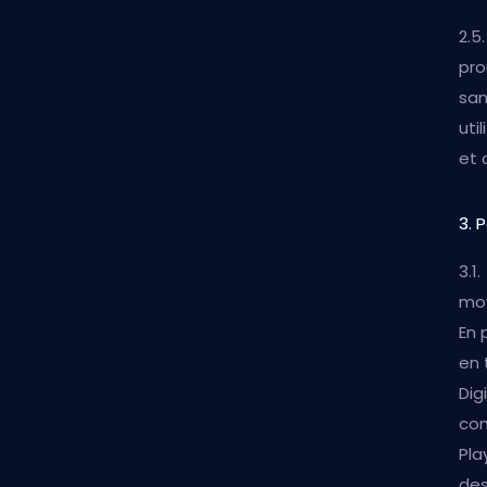
2.5
pro
san
uti
et 
3. 
3.1
moy
En 
en 
Dig
com
Pla
des