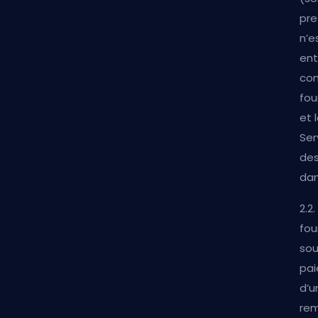
pre
n’e
ent
con
fou
et 
Ser
des
dan
2.2
fou
sou
pai
d’u
rem