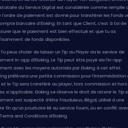
stataire du Service Digital est considérée comme remplie 
 l’ordre de paiement est donné pour transférer les fonds v
compte bancaire d’Eloking. En tant que Client, c’est à toi de
ssurer que le paiement est bien effectué et que tu as
fisamment de fonds disponibles.
. Tu peux choisir de laisser un Tip au Player via le service de
ement In-app d’Eloking. Le Tip peut être payé via l’In-app
ment avec les moyens autorisés par Eloking à cet effet.
king prélèvera une petite commission pour l’intermédiation
, et le Tip sera transféré au player, hors commission et hors
es si applicable. Eloking se réserve le droit de retenir le Tip si
ement est suspecté d’être frauduleux, illégal, utilisé à une
re fin qu’un pourboire lié au service fourni, ou en conflit ave
 Terms and Conditions d’Eloking.