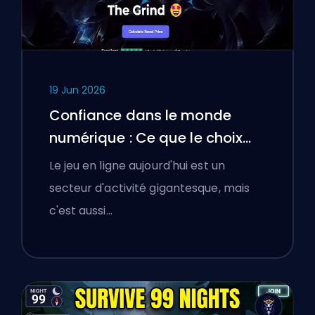
19 Jun 2026
Confiance dans le monde
numérique : Ce que le choix
d'une plateforme de boosting
Le jeu en ligne aujourd'hui est un
a appris aux joueurs polonais
secteur d'activité gigantesque, mais
sur la vérification des services
c'est aussi…
en ligne