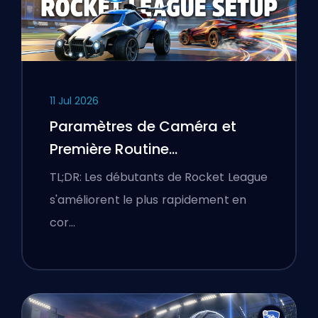
11 Jul 2026
Paramètres de Caméra et
Première Routine
d'Entraînement Rocket League
TL;DR: Les débutants de Rocket League
s'améliorent le plus rapidement en
cor…