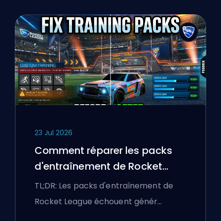
23 Jul 2026
Comment réparer les packs
d'entraînement de Rocket
League qui ne fonctionnent
TL;DR: Les packs d'entraînement de
pas
Rocket League échouent génér…