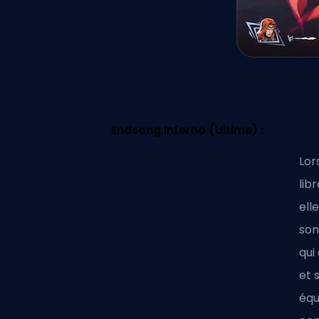
Endsong Inferno (Ultime) :
Lor
lib
ell
son
qui
et 
équ