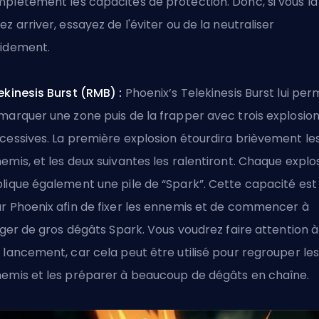
plètement les capacités de protection. Donc, si vous la
ez arriver, essayez de l'éviter ou de la neutraliser
idement.
ekinesis Burst (RMB) :
Phoenix’s Telekinesis Burst lui pe
marquer une zone puis de la frapper avec trois explosio
cessives. La première explosion étourdira brièvement le
emis, et les deux suivantes les ralentiront. Chaque explo
lique également une pile de “Spark”. Cette capacité est
r Phoenix afin de fixer les ennemis et de commencer à
liger de gros dégâts Spark. Vous voudrez faire attention à
 lancement, car cela peut être utilisé pour regrouper le
emis et les préparer à beaucoup de dégâts en chaîne.