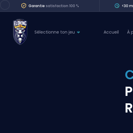
Garantie
satisfaction 100 %
<30 m
Sélectionne ton jeu
Accueil
À 
League of Legends
League 
Marvel Rivals
SERVICES
Valorant
C
Division Boos
Dota 2
Placements
P
Counter-Strike
Wins
Overwatch 2
R
Coaching
Rocket League
Path of Exile 2
Teammate