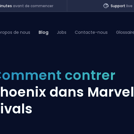
inutes
avant de commencer
Support
live
propos de nous
Blog
Jobs
Contacte-nous
Glossair
of Legends
omment contrer
t
hoenix dans Marve
ivals