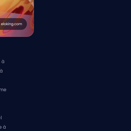
 à
 à
ême
l
e à