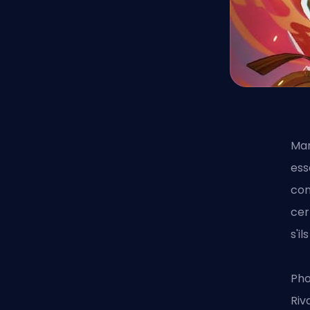
Mar
ess
con
cer
s'i
Pho
Riv