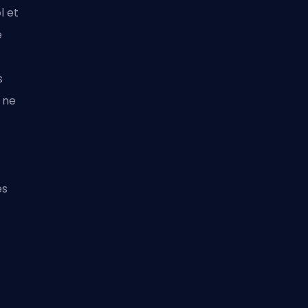
l et
e
s
 ne
es