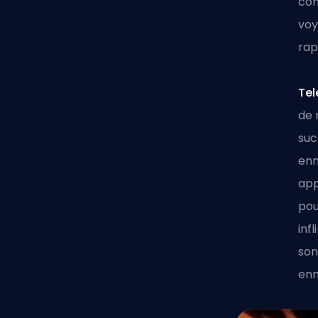
com
voy
rap
Tel
de 
suc
enn
app
pou
inf
son
enn