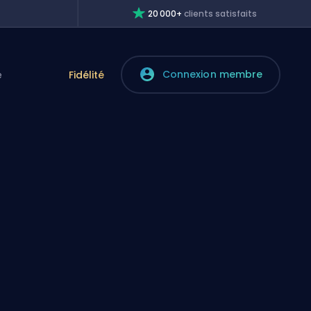
20 000+
clients satisfaits
Connexion membre
e
Fidélité
l