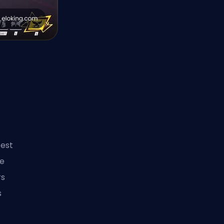
 est
ve
rs
s