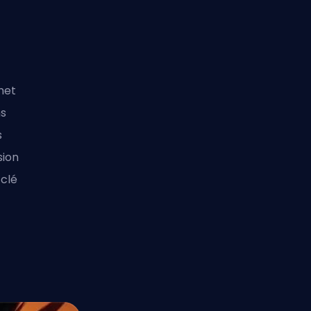
rmet
ns
s
sion
 clé
s