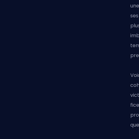
une
ses
plu
imb
tem
pre
Voi
coh
vic
fic
pro
que