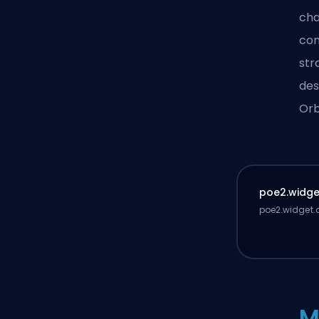
cha
com
str
des
Or
poe2.widget
poe2.widget.d
M