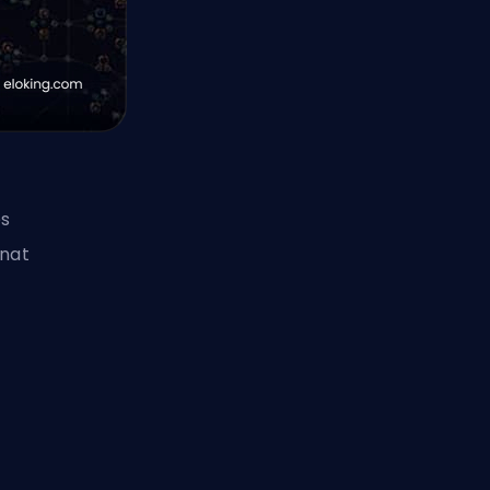
es
anat