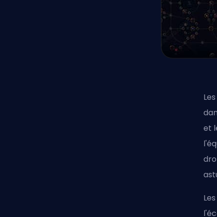
Les
dan
et 
l'é
dro
ast
Les
l'é