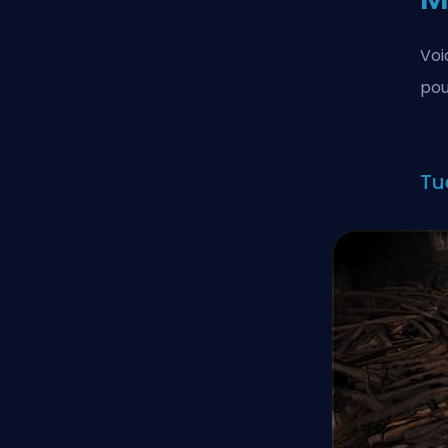
Voi
pou
Tu