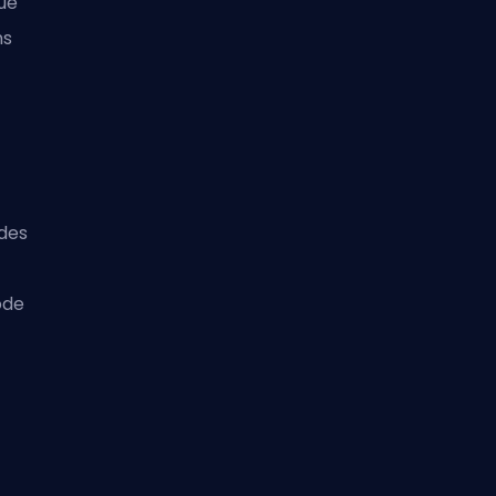
ue
ns
s
 des
ode