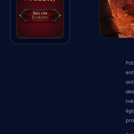
Pat
ent
ant
des
mêm
éga
pro