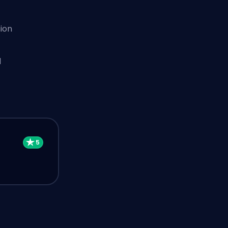
ion
d