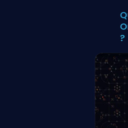
Q
O
?