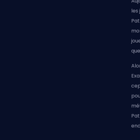
Auj
les
Pat
mon
jou
que
Alo
Exa
cep
pou
mét
Pat
end