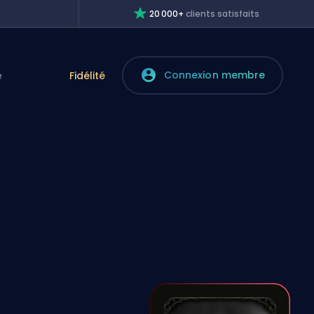
20 000+
clients satisfaits
Connexion membre
e
Fidélité