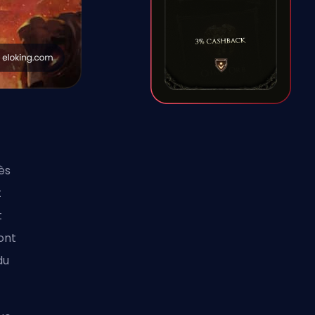
cès
t
t
ont
du