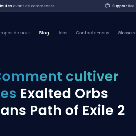
inutes
avant de commencer
Support
live
propos de nous
Blog
Jobs
Contacte-nous
Glossair
of Legends
omment cultiver
t
des
Exalted Orbs
ans Path of Exile 2