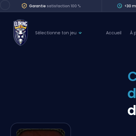
Garantie
satisfaction 100 %
<30 m
Sélectionne ton jeu
Accueil
À 
League of Legends
League 
Marvel Rivals
SERVICES
Valorant
C
Division Boos
Dota 2
Placements
Counter-Strike
Wins
Overwatch 2
d
Coaching
Rocket League
Path of Exile 2
Teammate