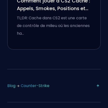
Comment jouer à CS2 Cache :
Appels, Smokes, Positions et
Conseils Premier
TL;DR: Cache dans CS2 est une carte
de contrôle de milieu où les anciennes
ha…
Blog
Counter-Strike