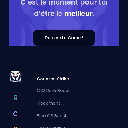
C’est le moment pour toi
d’être le
meilleur
.
Domine La Game !
Counter-Strike
CS2 Rank Boost
Placement
Free CS Boost