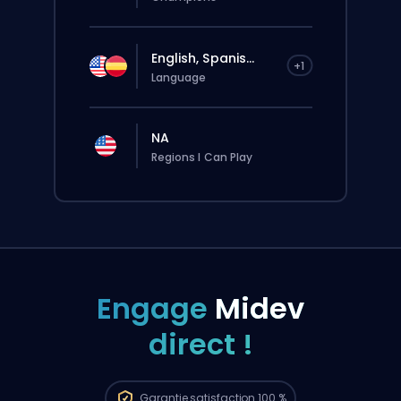
English, Spanis...
+1
Language
NA
Regions I Can Play
Engage
Midev
direct !
La commande sera automatiquement
attribuée à ce booster, donc le temps
d’attente peut être plus long que si tu
passais une commande classique via le
Garantie
satisfaction 100 %