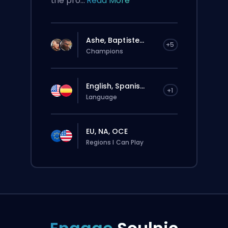
the pro...
Read More
Ashe, Baptiste...
+5
Champions
English, Spanis...
+1
Language
EU, NA, OCE
Regions I Can Play