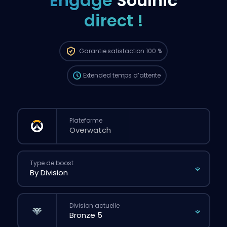
Engage
Soulnic
direct !
La commande sera automatiquement
attribuée à ce booster, donc le temps
d’attente peut être plus long que si tu
passais une commande classique via le
Garantie
satisfaction 100 %
site.
Extended
temps d’attente
Plateforme
Type de boost
Division actuelle