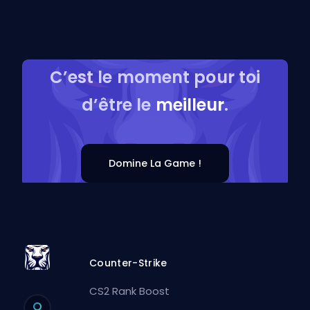
C’est le moment pour toi
d’être le
meilleur
.
Domine La Game !
Counter-Strike
CS2 Rank Boost