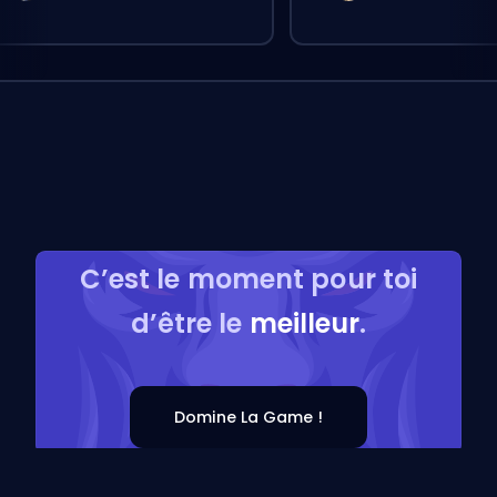
C’est le moment pour toi
d’être le
meilleur
.
Domine La Game !