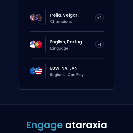
Irelia, Veigar...
+2
Champions
English, Portug...
+1
Language
EUW, NA, LAN
Regions I Can Play
Engage
ataraxia