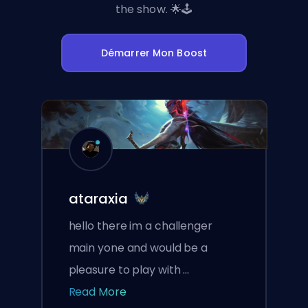
the show. 🌟🕹️
Démarrer Mon Boost
ataraxia
hello there im a challenger
main yone and would be a
pleasure to play with ...
Read More