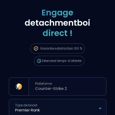
Engage
detachmentboi
direct !
La commande sera automatiquement
attribuée à ce booster, donc le temps
d’attente peut être plus long que si tu
passais une commande classique via le
Garantie
satisfaction 100 %
site.
Extended
temps d’attente
Plateforme
Type de boost