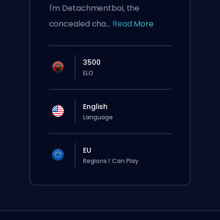
I'm Detachmentboi, the
concealed cha...
Read More
3500
ELO
English
Language
EU
Regions I Can Play