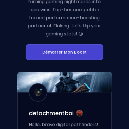
turning gaming nightmares into
epic wins. Top-tier competitor
turned performance-boosting
partner at Eloking. Let's flip your
gaming stats! 😉
Démarrer Mon Boost
detachmentboi
Hello, brave digital pathfinders!