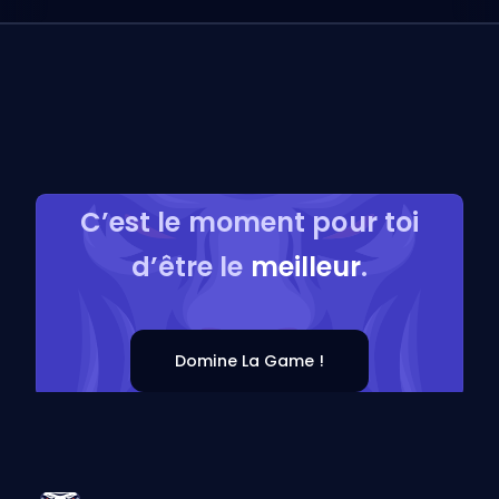
C’est le moment pour toi
d’être le
meilleur
.
Domine La Game !