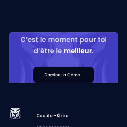
C’est le moment pour toi
d’être le
meilleur
.
Domine La Game !
Counter-Strike