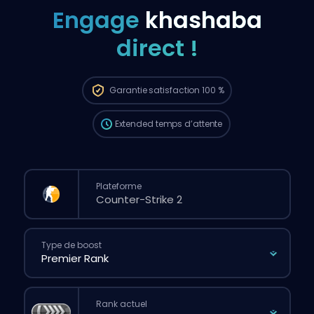
Engage
khashaba
direct !
La commande sera automatiquement
attribuée à ce booster, donc le temps
d’attente peut être plus long que si tu
passais une commande classique via le
Garantie
satisfaction 100 %
site.
Extended
temps d’attente
Plateforme
Type de boost
Rank actuel