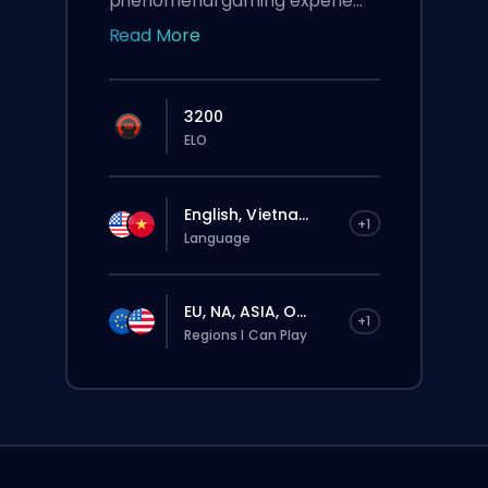
phenomenal gaming experie...
Read More
3200
ELO
English, Vietna...
+1
Language
EU, NA, ASIA, O...
+1
Regions I Can Play