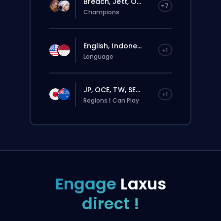
Breach, Jett, O...
+7
Champions
English, Indone...
+1
Language
JP, OCE, TW, SE...
+1
Regions I Can Play
Engage
Laxus
direct !
La commande sera automatiquement
attribuée à ce booster, donc le temps
d’attente peut être plus long que si tu