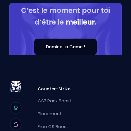
C’est le moment pour toi
d’être le
meilleur
.
Domine La Game !
Counter-Strike
CS2 Rank Boost
Placement
Free CS Boost