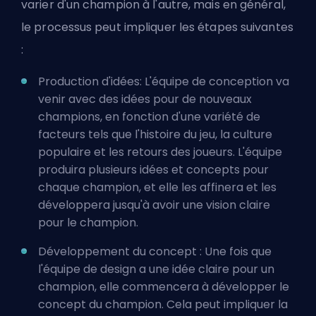
varier d'un champion à l'autre, mais en général,
le processus peut impliquer les étapes suivantes
:
Production d'idées: L'équipe de conception va
venir avec des idées pour de nouveaux
champions, en fonction d'une variété de
facteurs tels que l'histoire du jeu, la culture
populaire et les retours des joueurs. L'équipe
produira plusieurs idées et concepts pour
chaque champion, et elle les affinera et les
développera jusqu'à avoir une vision claire
pour le champion.
Développement du concept : Une fois que
l'équipe de design a une idée claire pour un
champion, elle commencera à développer le
concept du champion. Cela peut impliquer la