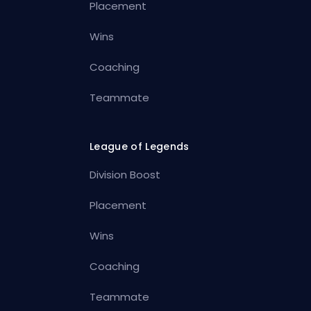
Placement
Wins
Coaching
Teammate
League of Legends
Division Boost
Placement
Wins
Coaching
Teammate