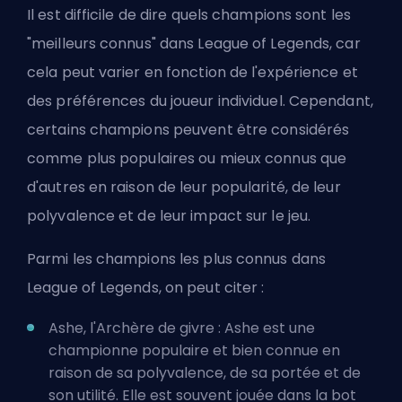
Il est difficile de dire quels champions sont les
"meilleurs connus" dans League of Legends, car
cela peut varier en fonction de l'expérience et
des préférences du joueur individuel. Cependant,
certains champions peuvent être considérés
comme plus populaires ou mieux connus que
d'autres en raison de leur popularité, de leur
polyvalence et de leur impact sur le jeu.
Parmi les champions les plus connus dans
League of Legends, on peut citer :
Ashe, l'Archère de givre : Ashe est une
championne populaire et bien connue en
raison de sa polyvalence, de sa portée et de
son utilité. Elle est souvent jouée dans la bot