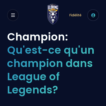
Fidélité
Champion:
Qu'est-ce qu'un
champion dans
League of
Legends?