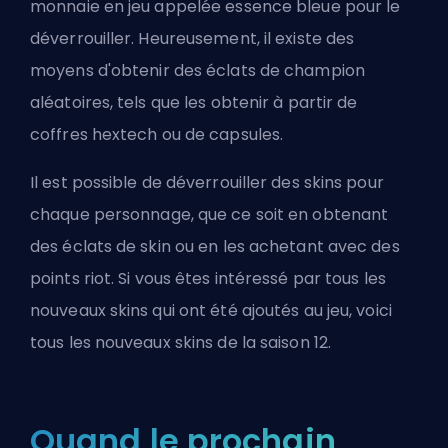
monnaie en jeu appelée essence bleue pour le
déverrouiller. Heureusement, il existe des
moyens d'obtenir des éclats de champion
aléatoires, tels que les obtenir à partir de
coffres hextech ou de capsules.
Il est possible de déverrouiller des
skins
pour
chaque personnage, que ce soit en obtenant
des éclats de skin ou en les achetant avec des
points riot. Si vous êtes intéressé par tous les
nouveaux skins qui ont été ajoutés au jeu, voici
tous les nouveaux skins de la saison 12
.
Quand le prochain