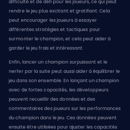
difficulté et de défi pour les joueurs, ce qui peut
rendre le jeu plus excitant et gratifiant. Cela
peut encourager les joueurs à essayer
différentes stratégies et tactiques pour
surmonter le champion, et cela peut aider à
garder le jeu frais et intéressant.
Enfin, lancer un champion surpuissant et le
nerfer par la suite peut aussi aider à équilibrer le
jeu dans son ensemble. En lançant un champion
avec de fortes capacités, les développeurs
peuvent recueillir des données et des
commentaires des joueurs sur les performances
du champion dans le jeu. Ces données peuvent
ensuite être utilisées pour ajuster les capacités