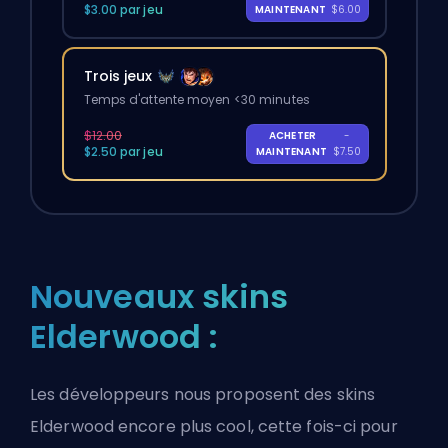
$3.00 par jeu
MAINTENANT
$6.00
Trois jeux
Temps d'attente moyen <30 minutes
$12.00
ACHETER
-
$2.50 par jeu
MAINTENANT
$7.50
Nouveaux skins
Elderwood :
Les développeurs nous proposent des skins
Elderwood encore plus cool, cette fois-ci pour