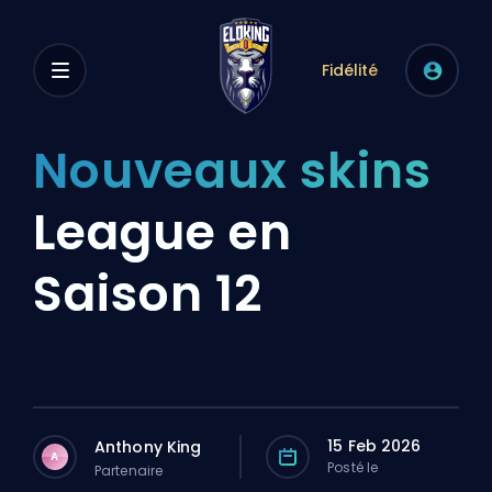
Fidélité
Nouveaux skins
League en
Saison 12
15 Feb 2026
Anthony King
A
Posté le
Partenaire