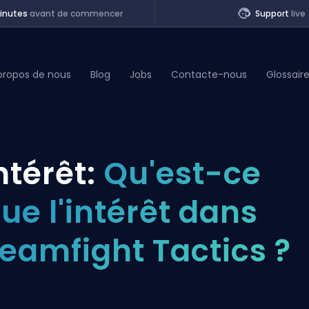
inutes
avant de commencer
Support
live
propos de nous
Blog
Jobs
Contacte-nous
Glossair
of Legends
ntérêt:
Qu'est-ce
t
ue l'intérêt dans
eamfight Tactics ?