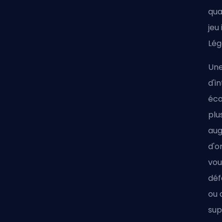
qua
jeu
Lég
Une
d'i
éco
plu
aug
d'o
vou
déf
ou 
sup