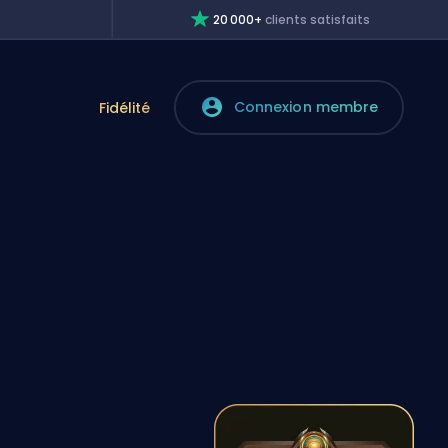
20 000+
clients satisfaits
Connexion membre
e
Fidélité