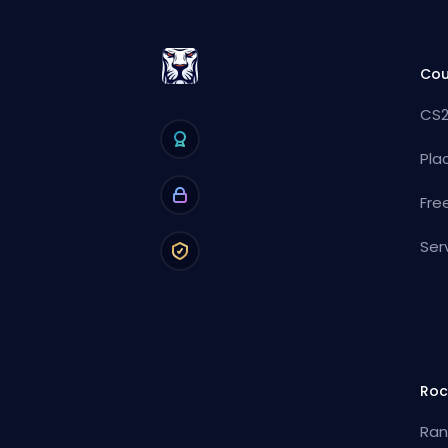
Cou
CS2
Pla
Fre
Ser
Roc
Ran