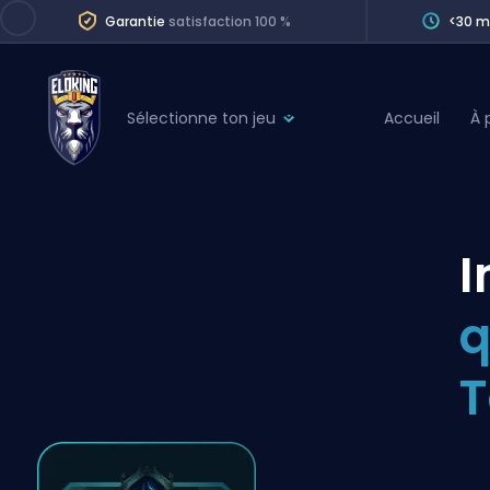
Garantie
satisfaction 100 %
<30 m
Sélectionne ton jeu
Accueil
À 
League of Legends
League 
Marvel Rivals
SERVICES
Valorant
I
Division Boos
Dota 2
Placements
q
Counter-Strike
Wins
Overwatch 2
T
Coaching
Rocket League
Path of Exile 2
Teammate