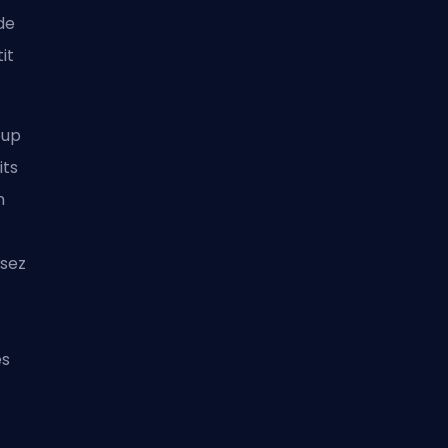
de
it
oup
its
n
sez
e
es