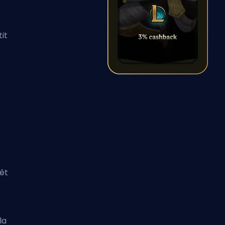
tit
êt
la