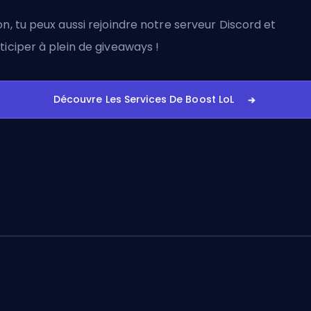
on, tu peux aussi
rejoindre notre serveur Discord
et
ticiper à plein de giveaways !
Découvre Les Services De Boost LoL