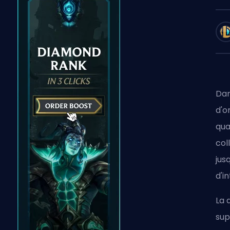
Dan
d'o
qua
col
jus
d'i
La 
sup