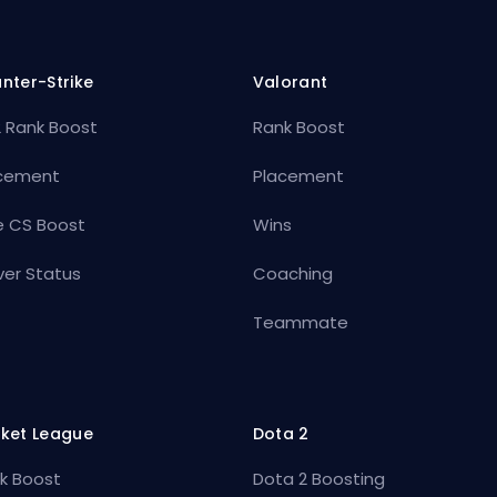
nter-Strike
Valorant
 Rank Boost
Rank Boost
cement
Placement
e CS Boost
Wins
ver Status
Coaching
Teammate
ket League
Dota 2
k Boost
Dota 2 Boosting