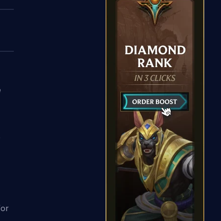
é
e
'or