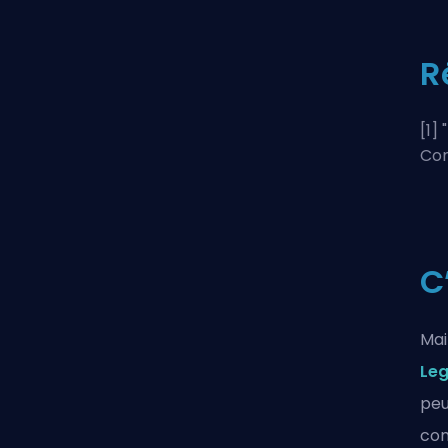
R
[1] "
Con
C
Mai
Le
peu
com