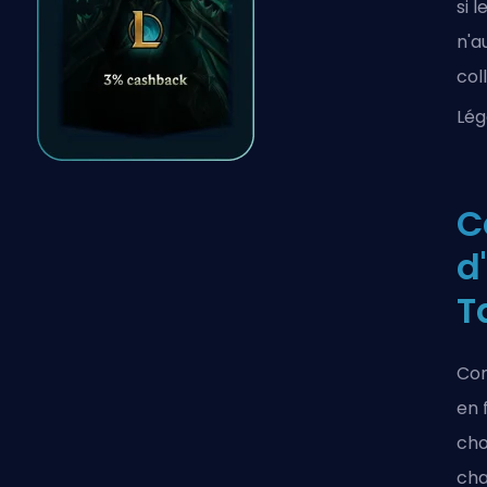
si 
n'a
col
Lé
C
d
T
Com
en 
cho
cha