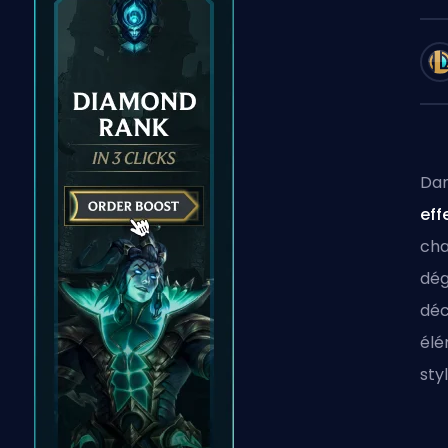
Dan
eff
cha
dég
déc
élé
sty