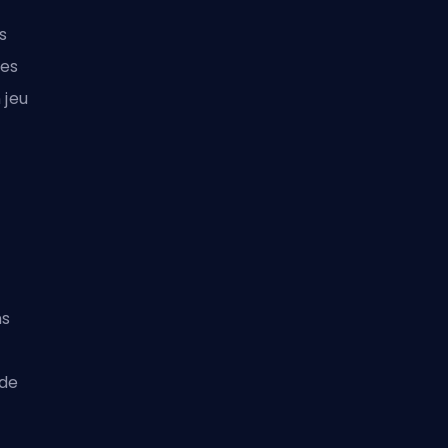
s
des
 jeu
ns
 de