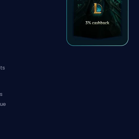
its
s
que