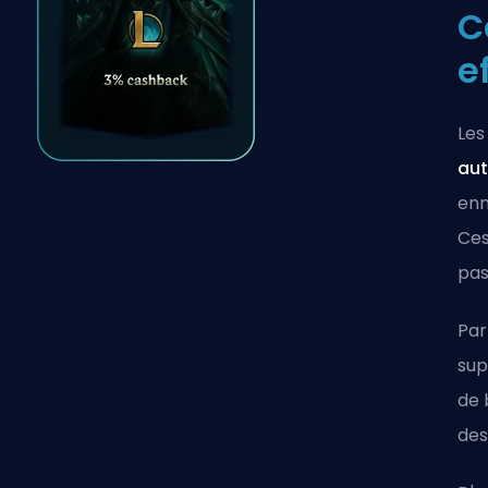
C
e
Les
au
enn
Ces
pas
Par
sup
de 
des