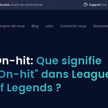
inutes
avant de commencer
Support
live
propos de nous
Blog
Jobs
Contacte-nous
Glossair
of Legends
n-hit:
Que signifie
t
On-hit" dans Leagu
f Legends ?