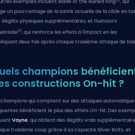
[2]
utres exemples incluent Blade of the Ruined King
, qui
lige un pourcentage de la santé actuelle de la cible en ta
 dégâts physiques supplémentaires, et Guinsoo’s
[3]
geblade
, qui renforce les effets à l'impact en les
liquant deux fois après chaque troisième attaque de bas
uels champions bénéficien
es constructions On-hit ?
 champions qui comptent sur des attaques automatique
quentes bénéficient le plus des effets On-hit. Des exemp
luent
Vayne
, qui obtient des dégâts vrais supplémentaire
que troisième coup grâce à sa capacité Silver Bolts, et