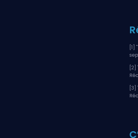
R
[1] "
se
[2] 
Réc
[3] 
Réc
C