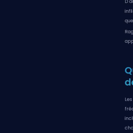
D'a
inf
que
Ra
app
Q
d
Les
fré
inc
cha