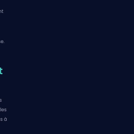
nt
e.
t
s
les
s à