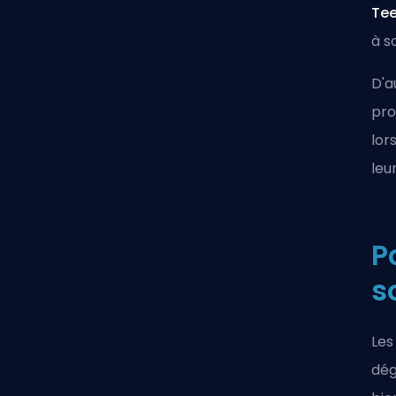
Te
à s
D'
pro
lor
leu
P
s
Les
dég