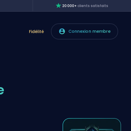
20 000+
clients satisfaits
Connexion membre
e
Fidélité
e