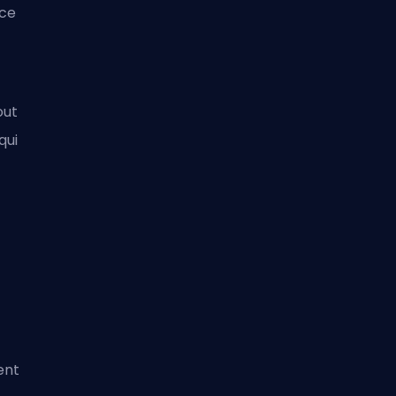
âce
out
qui
ent