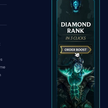
x
es
ême
n