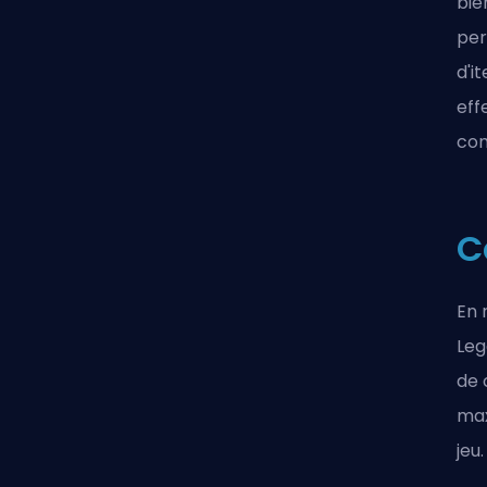
bie
per
d'i
eff
com
C
En 
Leg
de 
max
jeu.