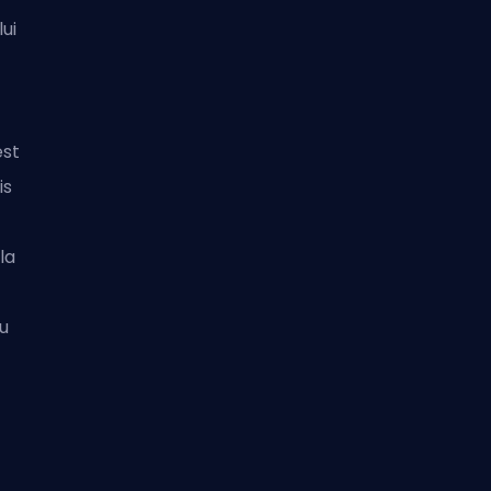
lui
est
is
la
au