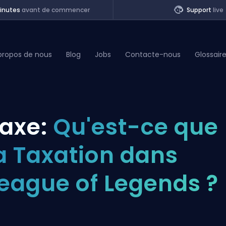
inutes
avant de commencer
Support
live
propos de nous
Blog
Jobs
Contacte-nous
Glossair
of Legends
axe:
Qu'est-ce que
t
a Taxation dans
eague of Legends ?