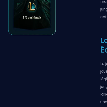
mai
jun
ent
L
É
La 
jou
lég
jun
lan
une