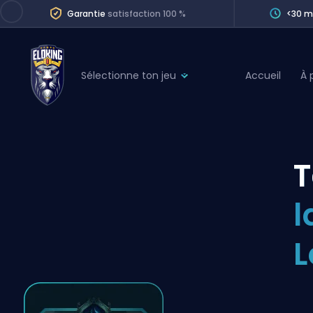
Garantie
satisfaction 100 %
<30 m
Sélectionne ton jeu
Accueil
À 
League of Legends
League 
Marvel Rivals
SERVICES
Valorant
T
Division Boos
Dota 2
Placements
l
Counter-Strike
Wins
Overwatch 2
L
Coaching
Rocket League
Path of Exile 2
Teammate