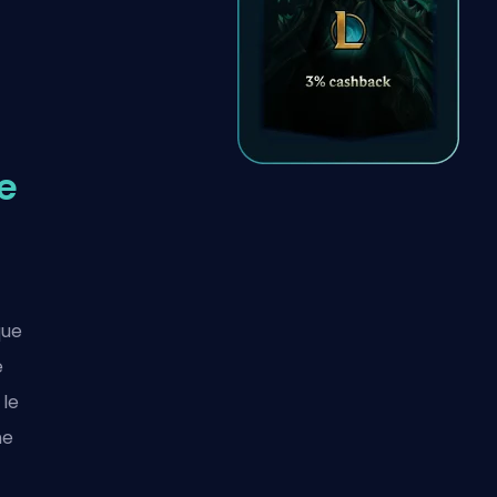
e
que
e
 le
me