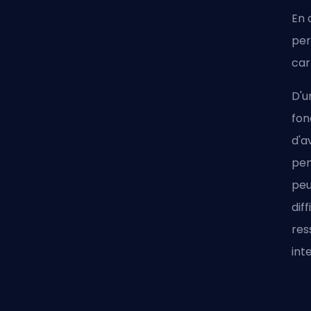
En 
per
car
D'u
fon
d'a
pen
peu
dif
res
int