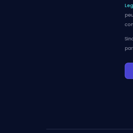
Le
peu
com
Sin
par