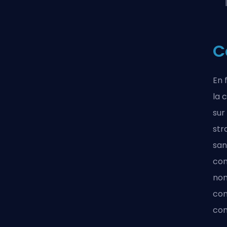
C
En 
la 
sur
str
san
con
nom
com
com