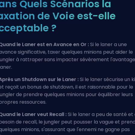
ans Quels Scénarios la
axation de Voie est-elle
cceptable ?
Quand le Laner est en Avance en Or :
Si le laner a une
avance significative, taxer quelques minions peut aider le
jungler à rattraper sans impacter sévèrement l'avantage
laner.
Après un Shutdown sur le Laner :
Si le laner sécurise un ki
et reçoit un bonus de
shutdown
, il est raisonnable pour le
jungler de prendre quelques minions pour équilibrer leurs
propres ressources.
Quand le Laner veut Recall :
Si le laner a peu de santé et
besoin de recall, le jungler peut pousser la vague et pren
quelques minions, s'assurant que l'ennemi ne gagne pas