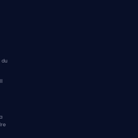
 du
ll
 a
dre