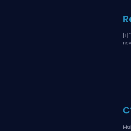
R
[1] "
no
C
Mai