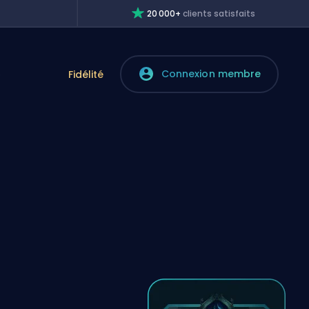
20 000+
clients satisfaits
Connexion membre
e
Fidélité