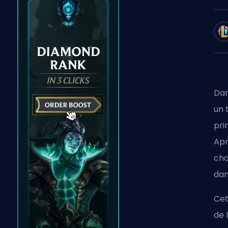
Dan
un 
pri
Apr
cha
dan
Cet
de 