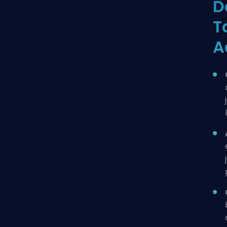
D
T
A