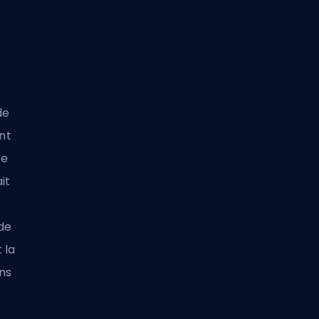
de
ont
re
it
de
 la
ns