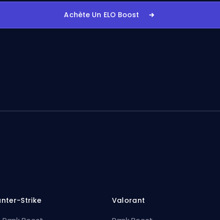
Achète Un ELO Boost
nter-Strike
Valorant