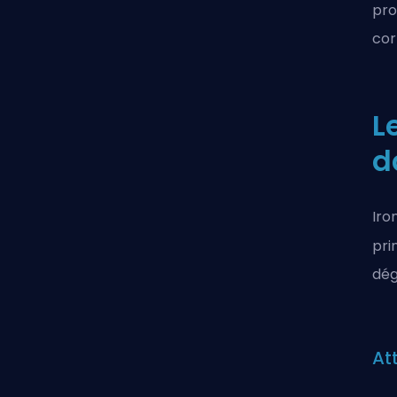
pro
cor
L
d
Iro
pri
dég
At