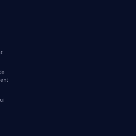
nt
de
ment
ui