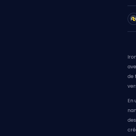
Iro
ave
de
ver
En 
nan
des
cré