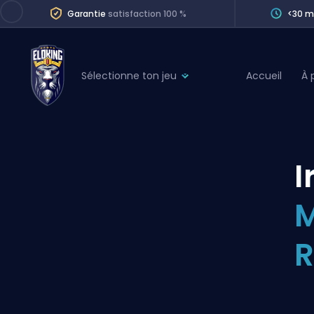
Garantie
satisfaction 100 %
<30 m
Sélectionne ton jeu
Accueil
À 
League of Legends
League 
Marvel Rivals
SERVICES
Valorant
I
Division Boos
Dota 2
Placements
M
Counter-Strike
Wins
Overwatch 2
R
Coaching
Rocket League
Path of Exile 2
Teammate