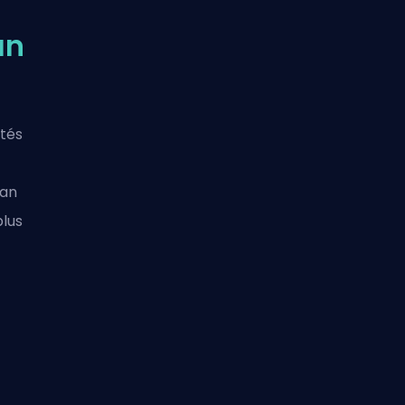
an
ôtés
Man
plus