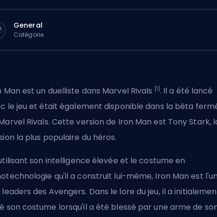
General
Catégorie
[1]
n Man est un
duelliste
dans Marvel Rivals
. Il a été lancé
c le jeu et était également disponible dans la bêta ferm
Marvel Rivals
. Cette version de Iron Man est Tony Stark, l
sion la plus populaire du héros.
utilisant son intelligence élevée et le costume en
otechnologie qu'il a construit lui-même, Iron Man est l'u
 leaders des Avengers. Dans le lore du jeu, il a initialemen
é son costume lorsqu'il a été blessé par une arme de so