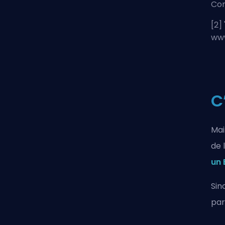
Con
[2] 
www
C
Mai
de 
un 
Sin
par