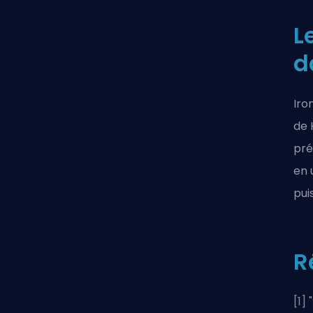
L
d
Iro
de 
pré
en 
pui
R
[1] "