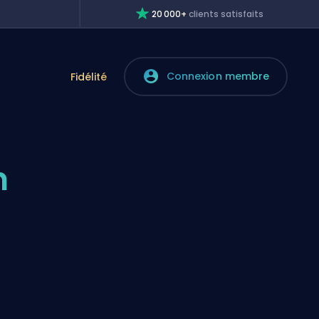
20 000+
clients satisfaits
Connexion membre
e
Fidélité
n