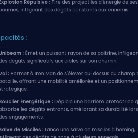
Explosion Répulsive :
Tire des projectiles d'énergie de ses
paumes, infligeant des dégâts constants aux ennemis.
pacités :
Unibeam :
Émet un puissant rayon de sa poitrine, infligea
des dégâts significatifs aux cibles sur son chemin.
Vol :
Permet à Iron Man de s'élever au-dessus du champ 
bataille, offrant une mobilité améliorée et un positionne
stratégique.
Bouclier Énergétique :
Déploie une barrière protectrice q
absorbe les dégâts entrants, améliorant sa durabilité lors
des engagements.
Salve de Missiles :
Lance une salve de missiles à homing,
infligeant des dégâts de zone à plusieurs ennemis.