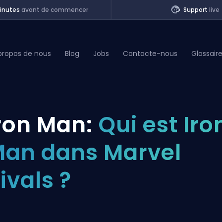
inutes
avant de commencer
Support
live
propos de nous
Blog
Jobs
Contacte-nous
Glossair
of Legends
ron Man:
Qui est Iro
t
an dans Marvel
ivals ?