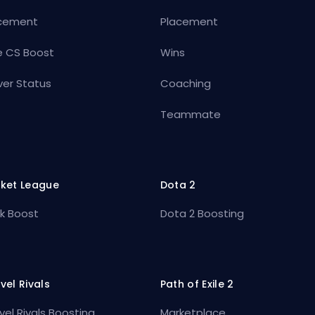
cement
Placement
e CS Boost
Wins
ver Status
Coaching
Teammate
ket League
Dota 2
k Boost
Dota 2 Boosting
vel Rivals
Path of Exile 2
vel Rivals Boosting
Marketplace