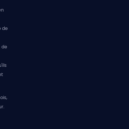
en
e de
s de
'ils
nt
ois,
r.