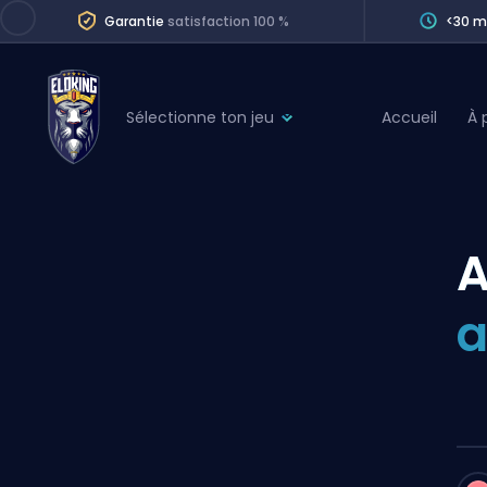
Garantie
satisfaction 100 %
<30 m
Sélectionne ton jeu
Accueil
À 
League of Legends
League 
Marvel Rivals
SERVICES
Valorant
A
Division Boos
Dota 2
Placements
a
Counter-Strike
Wins
Overwatch 2
Coaching
Rocket League
Path of Exile 2
Teammate