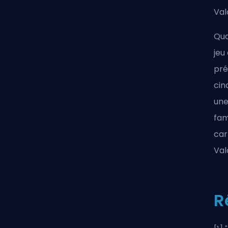
Val
Qua
jeu
pré
cin
une
fam
car
Val
R