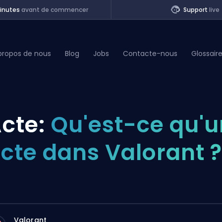
inutes
avant de commencer
Support
live
propos de nous
Blog
Jobs
Contacte-nous
Glossair
of Legends
cte:
Qu'est-ce qu'u
t
cte dans Valorant ?
Valorant