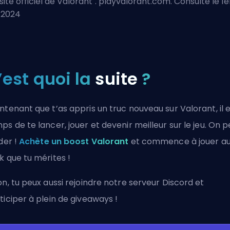
site officiel de Valorant
". playvalorant.com. Consulté le 1e
n 2024
’est quoi la
suite
?
ntenant que t’as appris un truc nouveau sur Valorant, il 
ps de te lancer, jouer et devenir meilleur sur le jeu. On p
ider !
Achète un boost Valorant
et commence à jouer a
k que tu mérites !
on, tu peux aussi
rejoindre notre serveur Discord
et
ticiper à plein de giveaways !