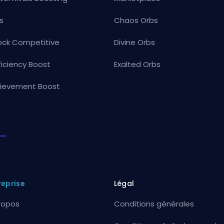
s
Chaos Orbs
ock Competitive
Divine Orbs
ficiency Boost
Exalted Orbs
ievement Boost
reprise
Légal
ropos
Conditions générales