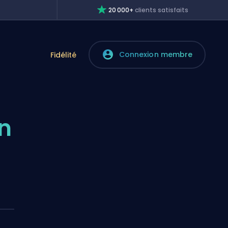
20 000+
clients satisfaits
Connexion membre
e
Fidélité
n