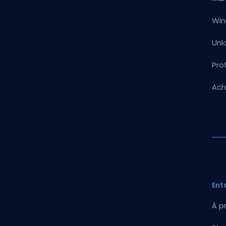
Win
Unl
Pro
Ach
Ent
À p