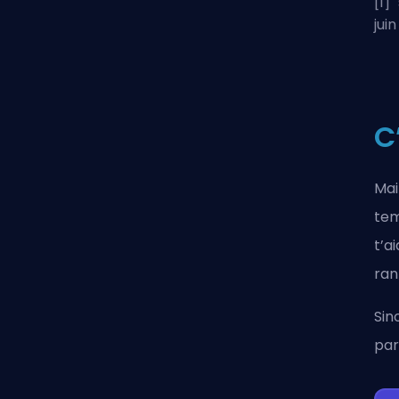
[1] "
jui
C
Mai
tem
t’a
ran
Sin
par