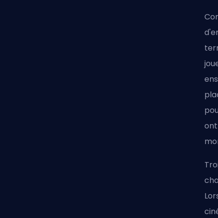
Com
d'e
ter
jou
ens
pla
pou
ont
mon
Tro
cha
Lor
cin