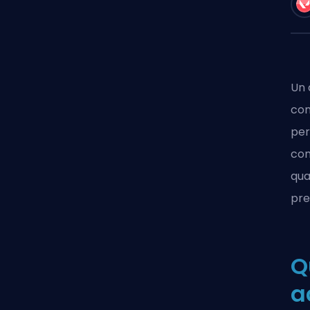
Un 
com
per
com
qua
pre
Q
a