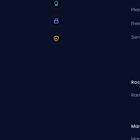
Pla
Fre
Ser
Roc
Ran
Mar
Mar