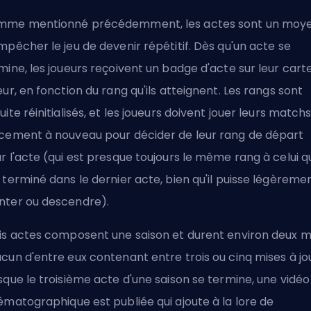
me mentionné précédemment, les actes sont un moy
mpêcher le jeu de devenir répétitif. Dès qu'un acte se
mine, les joueurs reçoivent un badge d'acte sur leur cart
eur, en fonction du rang qu'ils atteignent. Les rangs sont
uite réinitialisés, et les joueurs doivent jouer leurs match
cement à nouveau pour décider de leur rang de départ
r l'acte (qui est presque toujours le même rang à celui qu
 terminé dans le dernier acte, bien qu'il puisse légèreme
ter ou descendre).
is actes composent une saison et durent environ deux m
cun d'entre eux contenant entre trois ou cinq mises à jou
sque le troisième acte d'une saison se termine, une vidéo
ématographique est publiée qui ajoute à la lore de