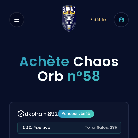
Fidélité
Achète
Chaos
Orb
n°58
dkpham892
Vendeur vérifié
100% Positive
Total Sales: 285