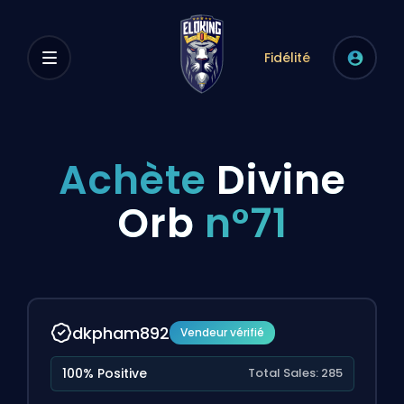
Fidélité
Achète
Divine
Orb
n°71
dkpham892
Vendeur vérifié
100% Positive
Total Sales: 285