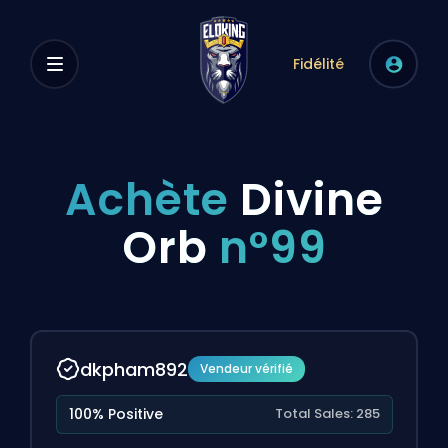
Fidélité
Achète
Divine
Orb
n°99
dkpham892
Vendeur vérifié
100% Positive
Total Sales: 285