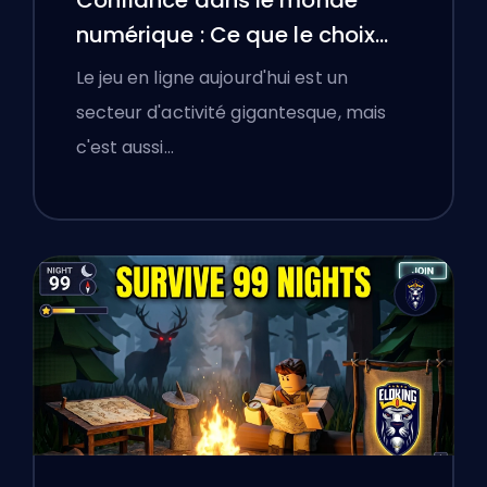
numérique : Ce que le choix
d'une plateforme de boosting
Le jeu en ligne aujourd'hui est un
a appris aux joueurs polonais
secteur d'activité gigantesque, mais
sur la vérification des services
c'est aussi…
en ligne