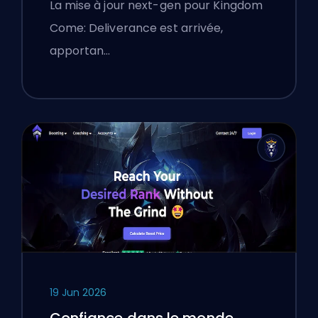
Une analyse approfondie
La mise à jour next-gen pour Kingdom
Come: Deliverance est arrivée,
apportan…
19 Jun 2026
Confiance dans le monde