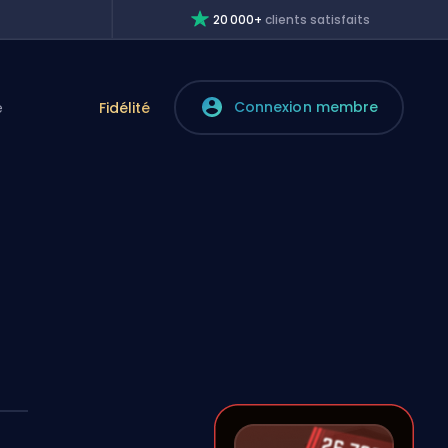
20 000+
clients satisfaits
Connexion membre
e
Fidélité