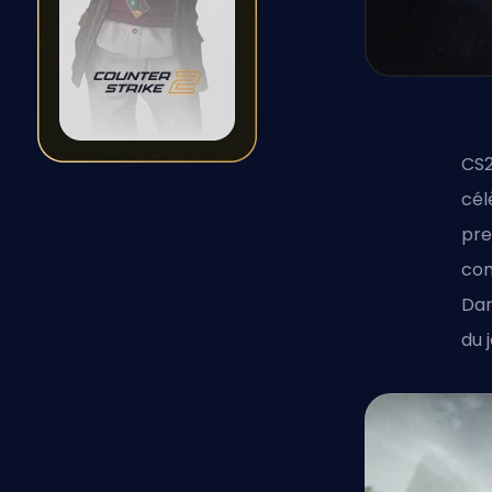
CS2
cél
pre
com
Dan
du j