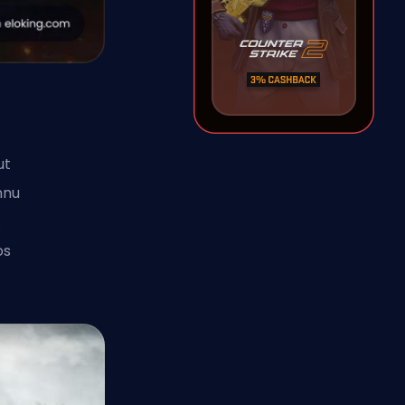
ut
nnu
.
os