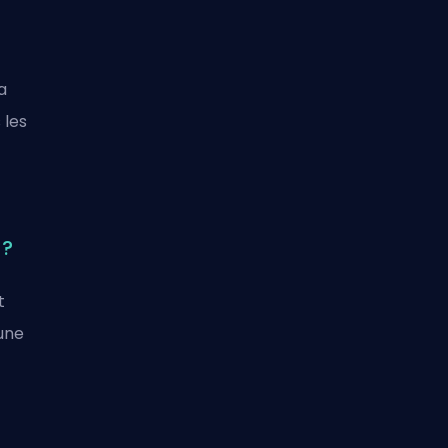
a
 les
 ?
t
une