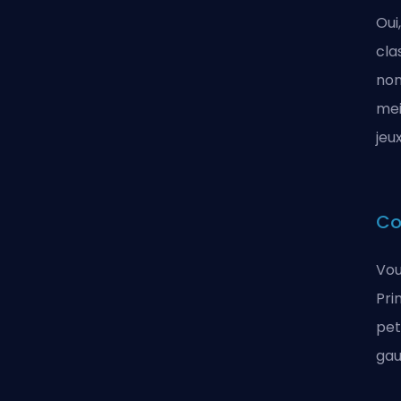
Oui
cla
non
mei
jeu
Co
Vou
Pri
pet
gau