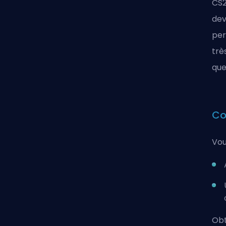
CS2
dev
per
trè
que
Co
Vou
Obt