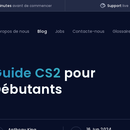
inutes
avant de commencer
Support
live
propos de nous
Blog
Jobs
Contacte-nous
Glossair
of Legends
uide CS2
pour
t
ébutants
16 Jun 2024
Anthony King