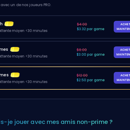
 avec un de nos joueurs PRO.
ch
$4.00
ACHE
$3.32 par game
MAINTE
ttente moyen <30 minutes
ames
$8.00
ACHET
$3.00 par game
MAINTE
ttente moyen <30 minutes
ames
$12.00
ACHE
$2.50 par game
MAINTE
ttente moyen <30 minutes
is-je jouer avec mes amis non-prime ?