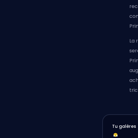
rec
com
Pri
La 
ser
Pri
aug
ach
tri
Tu galères 