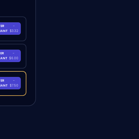
TER
-
NANT
$3.32
ER
-
NANT
$6.00
TER
-
NANT
$7.50