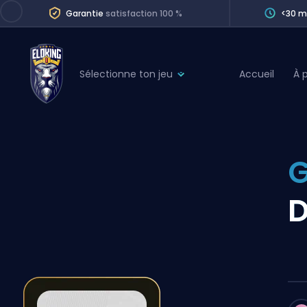
Garantie
satisfaction 100 %
<30 m
Sélectionne ton jeu
Accueil
À 
League of Legends
League 
Marvel Rivals
SERVICES
Valorant
G
Division Boos
Dota 2
Placements
D
Counter-Strike
Wins
Overwatch 2
Coaching
Rocket League
Path of Exile 2
Teammate