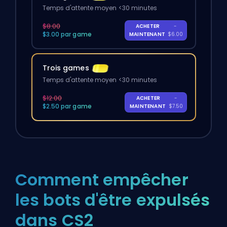
Temps d'attente moyen <30 minutes
$8.00
ACHETER
-
$3.00 par game
MAINTENANT
$6.00
Trois games
Temps d'attente moyen <30 minutes
$12.00
ACHETER
-
$2.50 par game
MAINTENANT
$7.50
Comment empêcher
les bots d'être expulsés
dans CS2