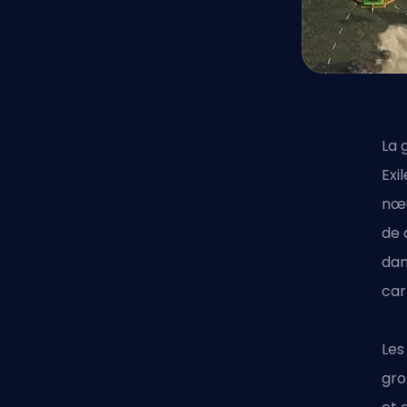
La 
Exi
nœu
de 
dan
car
Les
gro