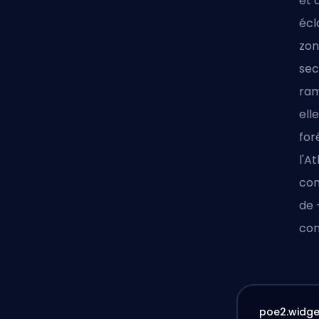
et 
écl
zon
sec
ram
ell
for
l'A
con
de 
com
poe2.widget