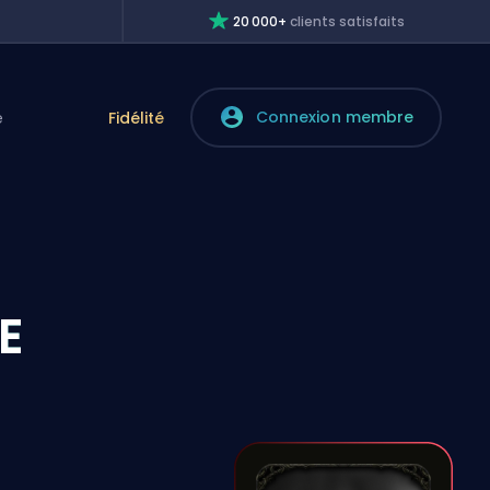
20 000+
clients satisfaits
Connexion membre
e
Fidélité
E