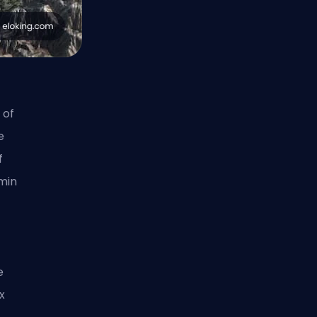
 of
e
f
emin
e
x