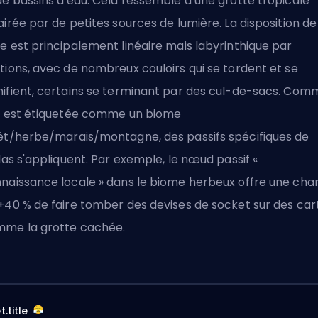
de bassins d'eau. Cela ressemble à une grotte tropicale
airée par de petites sources de lumière. La disposition de
e est principalement linéaire mais labyrinthique par
tions, avec de nombreux couloirs qui se tordent et se
ifient, certains se terminant par des cul-de-sacs. Com
e est étiquetée comme un biome
êt/herbe/marais/montagne, des passifs spécifiques de
tlas s'appliquent. Par exemple, le nœud passif «
naissance locale » dans le biome herbeux offre une cha
+40 % de faire tomber des devises de socket sur des car
me la grotte cachée.
.title