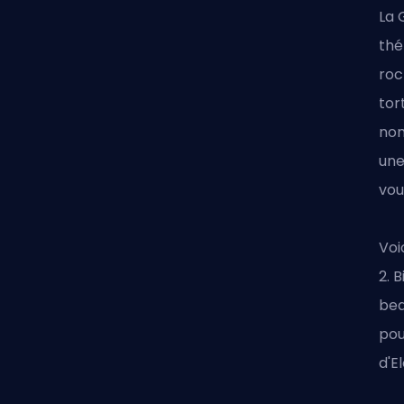
La 
thé
roc
tor
nom
une
vou
Voi
2. 
bea
pou
d'E