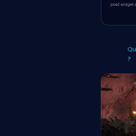
poe2.widget.d
Qu
?