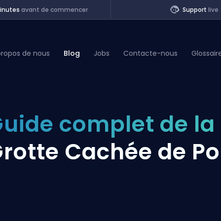
inutes
avant de commencer
Support
live
propos de nous
Blog
Jobs
Contacte-nous
Glossair
of Legends
uide complet de la
t
rotte Cachée de Po