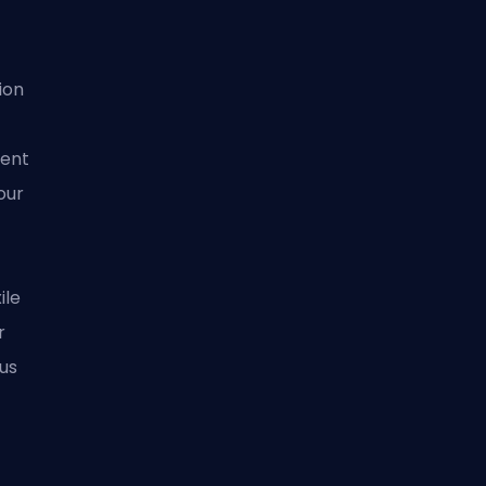
ion
tent
our
ile
r
ous