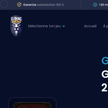
Garantie
satisfaction 100 %
<30 m
Sélectionne ton jeu
Accueil
À 
League of Legends
League 
Marvel Rivals
SERVICES
Valorant
G
Division Boos
Dota 2
Placements
G
Counter-Strike
Wins
Overwatch 2
2
Coaching
Rocket League
Path of Exile 2
Teammate