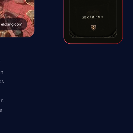
e
in
es
r
en
te