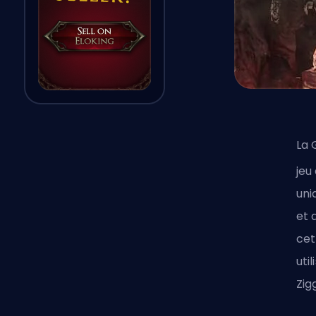
La 
jeu 
uni
et 
cet
uti
Zig