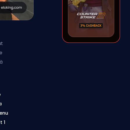
ut
le
 à
e
a
menu
 1