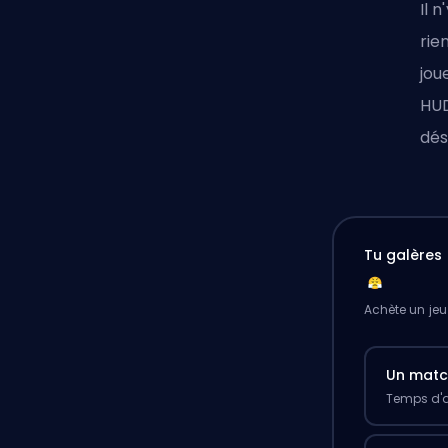
Il 
rie
jou
HUD
dés
Tu galères 
Achète un jeu
Un mat
Temps d'a