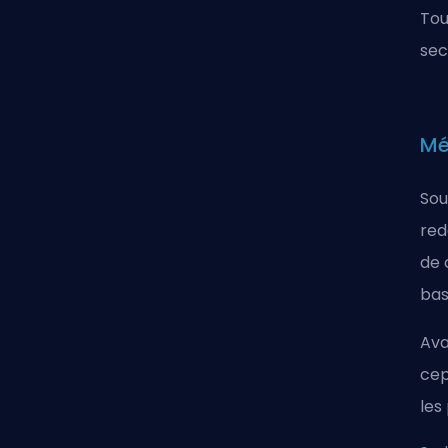
Tou
se
Mé
Sou
red
de 
bas
Ava
cep
les