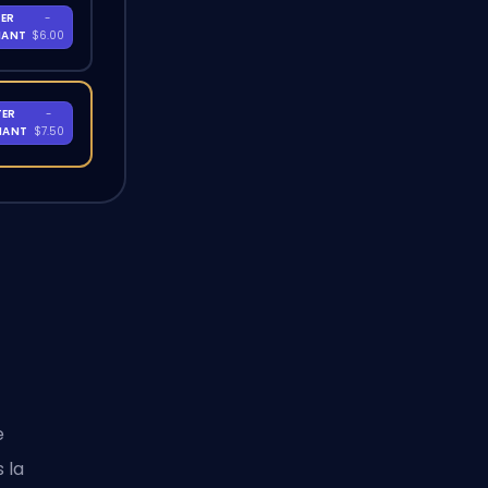
ER
-
NANT
$6.00
TER
-
NANT
$7.50
e
 la