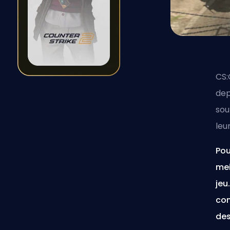
CS:
dep
sou
leu
Pou
mei
jeu
con
des