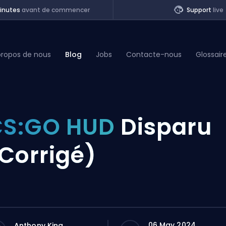
inutes
avant de commencer
Support
live
propos de nous
Blog
Jobs
Contacte-nous
Glossair
of Legends
CS:GO HUD
Disparu
t
Corrigé)
06 May 2024
Anthony King