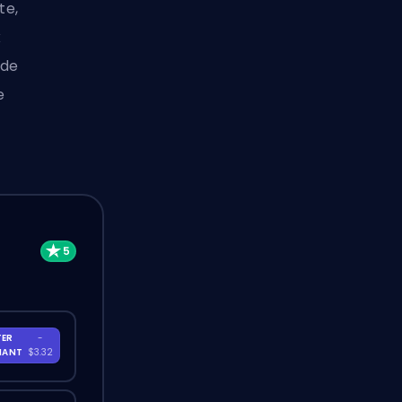
te,
x
 de
e
TER
-
NANT
$3.32