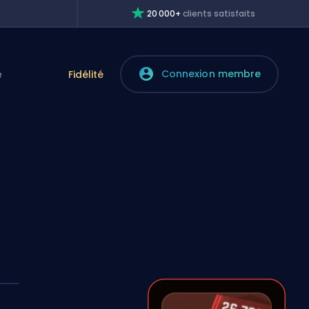
20 000+
clients satisfaits
Connexion membre
e
Fidélité