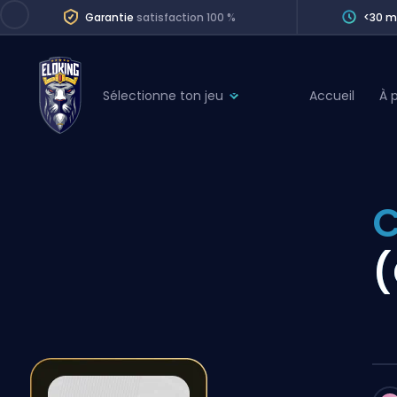
Garantie
satisfaction 100 %
<30 m
Sélectionne ton jeu
Accueil
À 
League of Legends
League 
Marvel Rivals
SERVICES
Valorant
Division Boos
Dota 2
Placements
(
Counter-Strike
Wins
Overwatch 2
Coaching
Rocket League
Path of Exile 2
Teammate