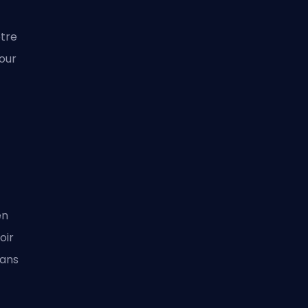
otre
our
en
oir
sans