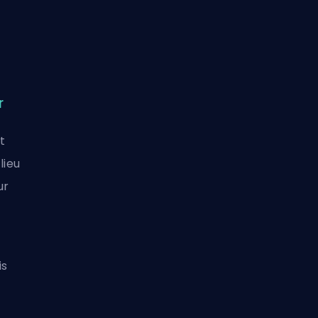
r
t
lieu
ur
is