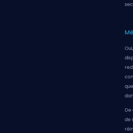
sec
Mé
Oui
dis
red
com
que
dan
De 
de 
réi