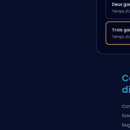
Deux g
Temps d'a
Trois g
Temps d'a
C
d
Com
fon
bug