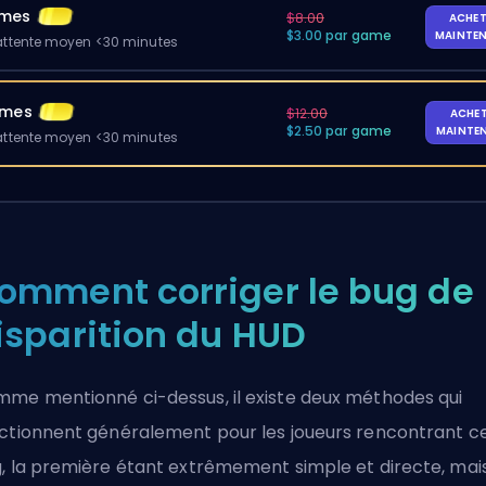
ames
$8.00
ACHET
$3.00 par game
MAINTE
ttente moyen <30 minutes
ames
$12.00
ACHE
$2.50 par game
MAINTE
ttente moyen <30 minutes
omment corriger le bug de
isparition du HUD
me mentionné ci-dessus, il existe deux méthodes qui
ctionnent généralement pour les joueurs rencontrant c
, la première étant extrêmement simple et directe, mais