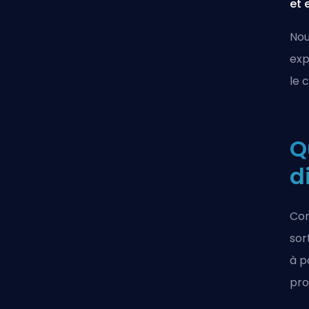
et 
Nou
exp
le 
Q
d
Com
sor
à p
pro