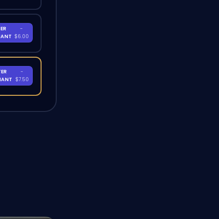
ER
-
NANT
$6.00
TER
-
NANT
$7.50