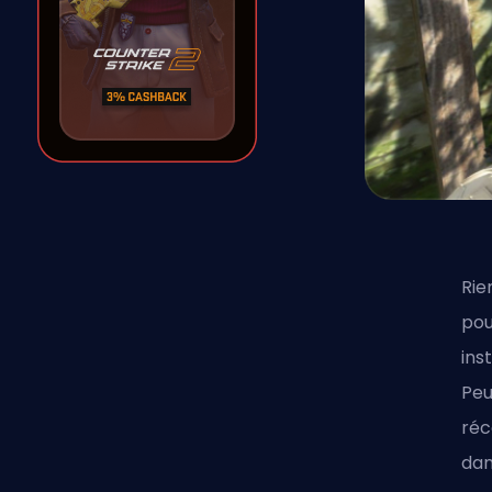
Rie
pou
ins
Peu
réc
dan