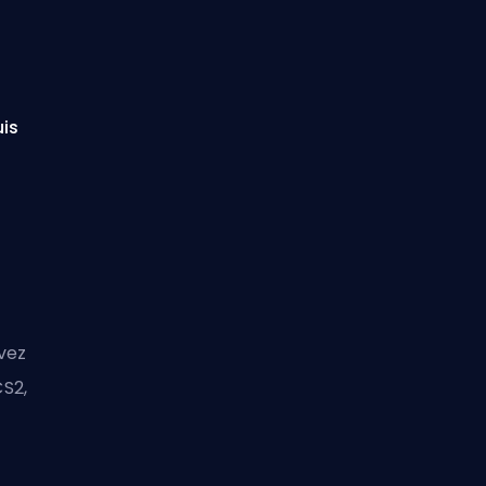
uis
evez
S2,