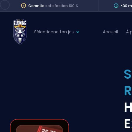
Garantie
satisfaction 100 %
<30 m
Sélectionne ton jeu
Accueil
À 
League of Legends
League 
Marvel Rivals
SERVICES
Valorant
S
Division Boos
Dota 2
Placements
Counter-Strike
Wins
Overwatch 2
H
Coaching
Rocket League
E
Path of Exile 2
Teammate