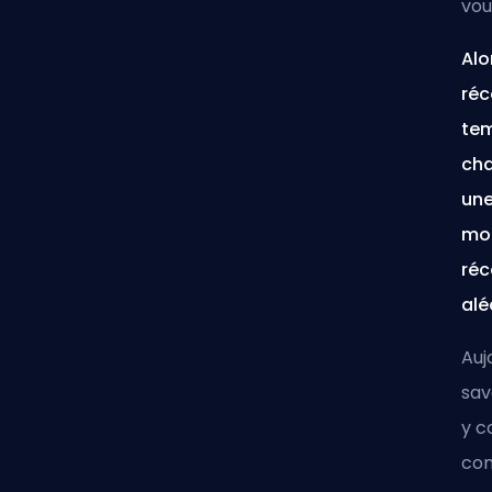
vou
Alo
réc
tem
cha
une
mon
réc
alé
Auj
sav
y c
com