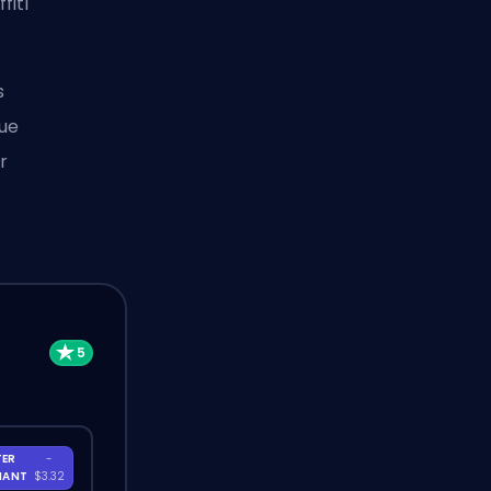
fiti
s
que
r
TER
-
NANT
$3.32