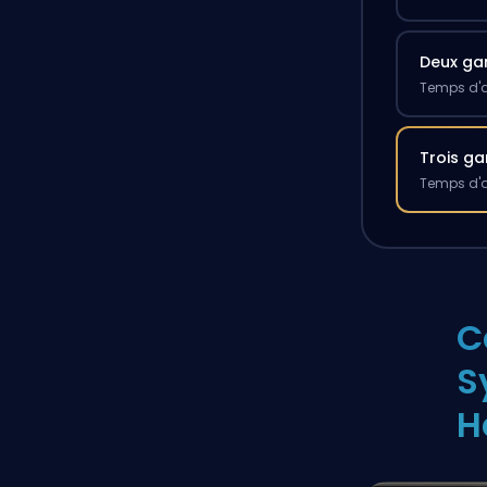
Deux g
Temps d'a
Trois g
Temps d'a
C
S
H