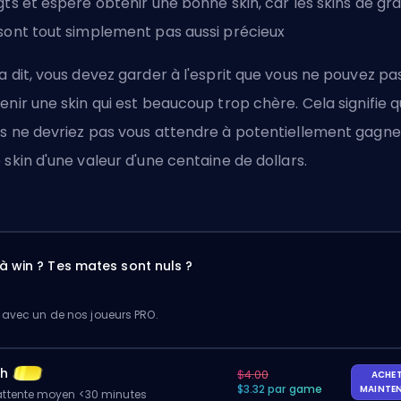
gts et espère obtenir une bonne skin, car les skins de graf
sont tout simplement pas aussi précieux
a dit, vous devez garder à l'esprit que vous ne pouvez pa
enir une skin qui est beaucoup trop chère. Cela signifie 
s ne devriez pas vous attendre à potentiellement gagne
 skin d'une valeur d'une centaine de dollars.
à win ? Tes mates sont nuls ?
 avec un de nos joueurs PRO.
ch
$4.00
ACHE
$3.32 par game
MAINTE
ttente moyen <30 minutes