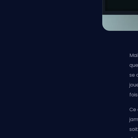
Mai
que
se 
jou
foi
Ce 
jam
soi