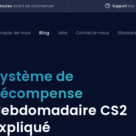
inutes
avant de commencer
Support
live
propos de nous
Blog
Jobs
Contacte-nous
Glossair
of Legends
ystème de
t
Récompense
ebdomadaire CS2
xpliqué