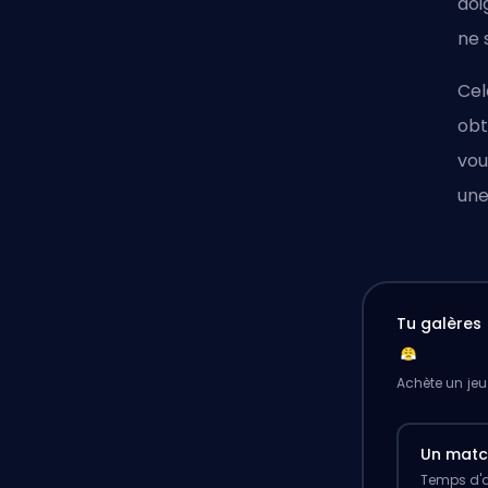
doi
ne 
Cel
obt
vou
une
Tu galères 
Achète un jeu
Un mat
Temps d'a