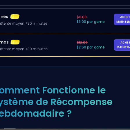
ames
$8.00
ACHET
$3.00 par game
MAINTE
ttente moyen <30 minutes
ames
$12.00
ACHE
$2.50 par game
MAINTE
ttente moyen <30 minutes
omment Fonctionne le
ystème de Récompense
ebdomadaire ?