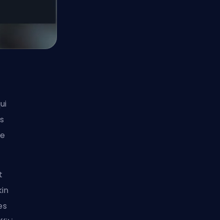
ui
s
ne
t
kin
es