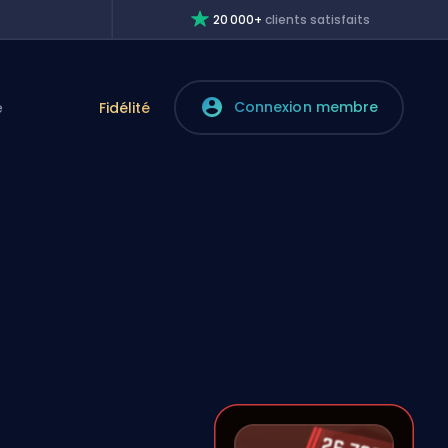
20 000+
clients satisfaits
Connexion membre
e
Fidélité