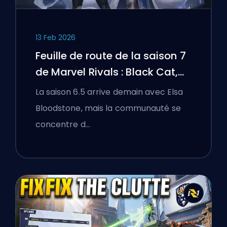
13 Feb 2026
Feuille de route de la saison 7
de Marvel Rivals : Black Cat,
White Fox, et l'événement
La saison 6.5 arrive demain avec Elsa
Monsters Take Manhattan
Bloodstone, mais la communauté se
concentre d…