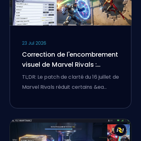
23 Jul 2026
Correction de l'encombrement
visuel de Marvel Rivals :
Meilleurs réglages compétitifs
TL;DR: Le patch de clarté du 16 juillet de
après le patch du 16 juillet
Marvel Rivals réduit certains &ea…