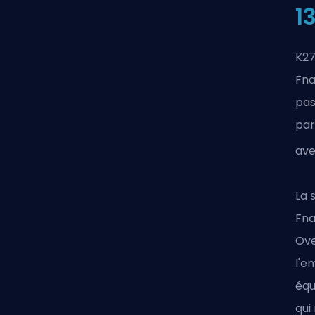
1
K27
Fna
pas
par
ave
La 
Fna
Ove
l'e
équ
qui