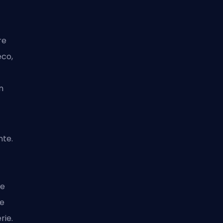
re
éco,
n
nte.
ne
re
rie.