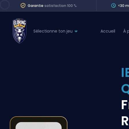
Garantie
satisfaction 100 %
<30 m
Sélectionne ton jeu
Accueil
À 
League of Legends
League 
Marvel Rivals
SERVICES
Valorant
I
Division Boos
Dota 2
Placements
Q
Counter-Strike
Wins
Overwatch 2
F
Coaching
Rocket League
R
Path of Exile 2
Teammate