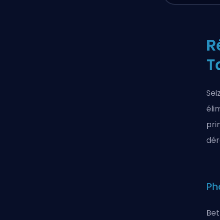
R
T
Sei
éli
pri
dér
Ph
Bet