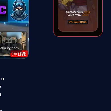
l a
e
t
e.