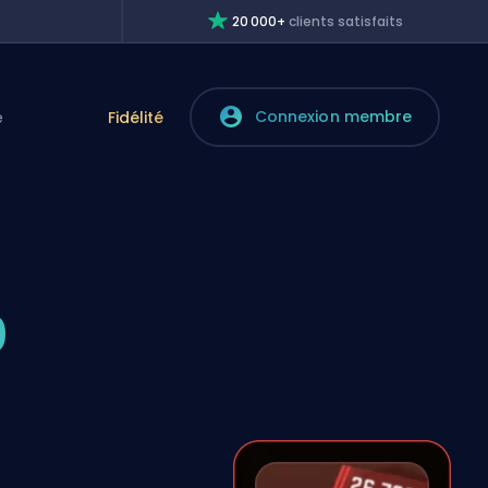
20 000+
clients satisfaits
Connexion membre
e
Fidélité
0