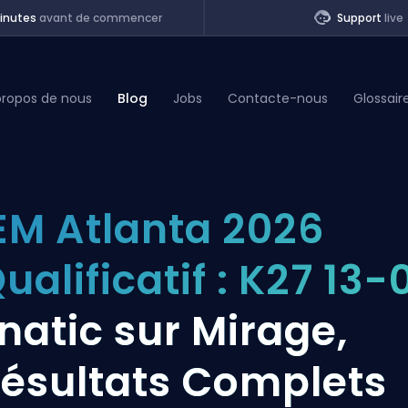
inutes
avant de commencer
Support
live
propos de nous
Blog
Jobs
Contacte-nous
Glossair
of Legends
EM Atlanta 2026
t
ualificatif : K27 13-
natic sur Mirage,
ésultats Complets