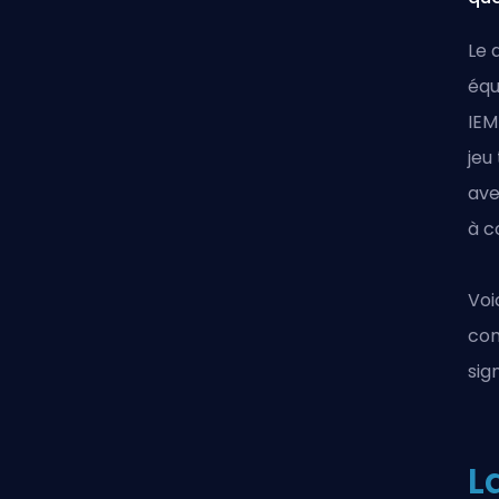
Le 
équ
IEM
jeu
av
à c
Voi
com
sig
L