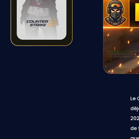
Le 
déj
202
de 
que