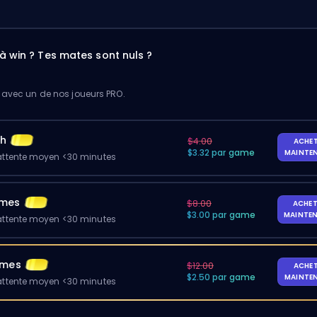
à win ? Tes mates sont nuls ?
 avec un de nos joueurs PRO.
ch
$4.00
ACHE
$3.32 par game
MAINTE
ttente moyen <30 minutes
ames
$8.00
ACHET
$3.00 par game
MAINTE
ttente moyen <30 minutes
ames
$12.00
ACHE
$2.50 par game
MAINTE
ttente moyen <30 minutes