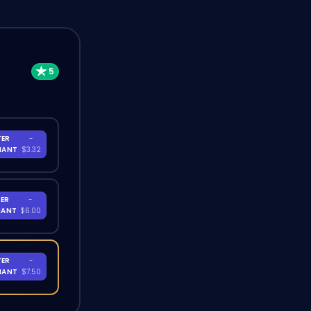
TER
-
NANT
$3.32
ER
-
NANT
$6.00
TER
-
NANT
$7.50