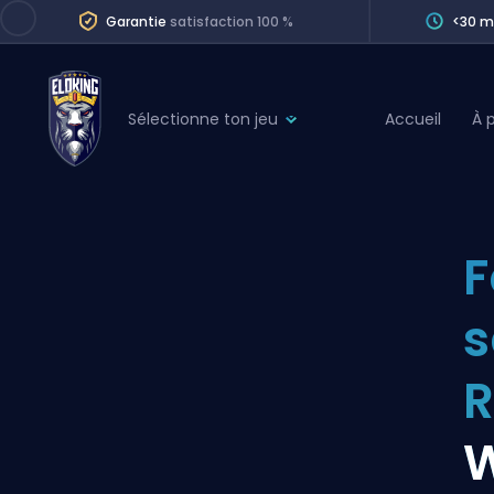
Garantie
satisfaction 100 %
<30 m
Sélectionne ton jeu
Accueil
À 
League of Legends
League 
Marvel Rivals
SERVICES
Valorant
F
Division Boos
Dota 2
Placements
s
Counter-Strike
Wins
Overwatch 2
R
Coaching
Rocket League
W
Path of Exile 2
Teammate