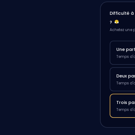
Difficulté 
?
Achetez une p
Une part
Temps d'a
Deux par
Temps d'a
Trois pa
Temps d'a