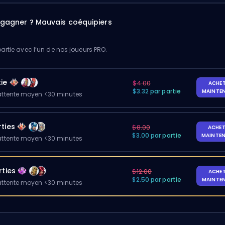
à gagner ? Mauvais coéquipiers
artie avec l’un de nos joueurs PRO.
ie
$4.00
ACHE
$3.32 par partie
MAINTE
ttente moyen <30 minutes
ties
$8.00
ACHET
$3.00 par partie
MAINTE
ttente moyen <30 minutes
rties
$12.00
ACHE
$2.50 par partie
MAINTE
ttente moyen <30 minutes