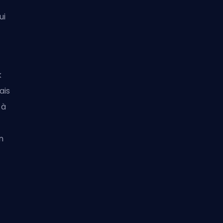
ui
k
ais
 à
n