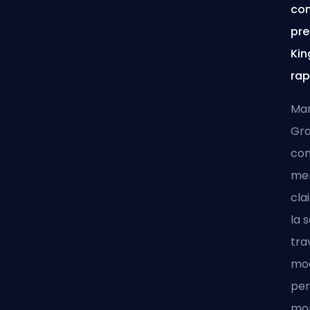
com
pre
Kin
rap
Mar
Gra
con
mem
cla
la 
tra
mod
per
mom