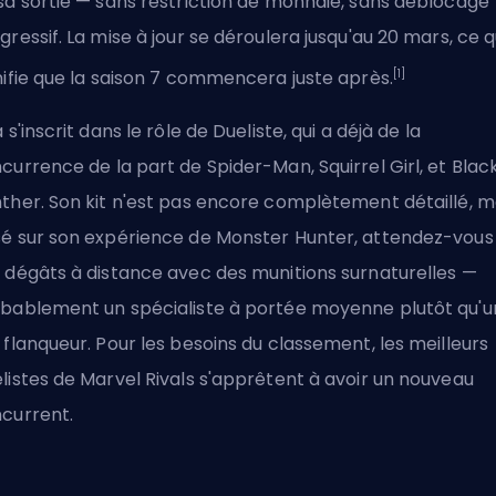
sa sortie — sans restriction de monnaie, sans déblocage
gressif. La mise à jour se déroulera jusqu'au 20 mars, ce q
[1]
nifie que la saison 7 commencera juste après.
a s'inscrit dans le rôle de Dueliste, qui a déjà de la
currence de la part de Spider-Man, Squirrel Girl, et Blac
ther. Son kit n'est pas encore complètement détaillé, m
é sur son expérience de Monster Hunter, attendez-vous
 dégâts à distance avec des munitions surnaturelles —
bablement un spécialiste à portée moyenne plutôt qu'u
 flanqueur. Pour les besoins du classement,
les meilleurs
listes de Marvel Rivals
s'apprêtent à avoir un nouveau
current.