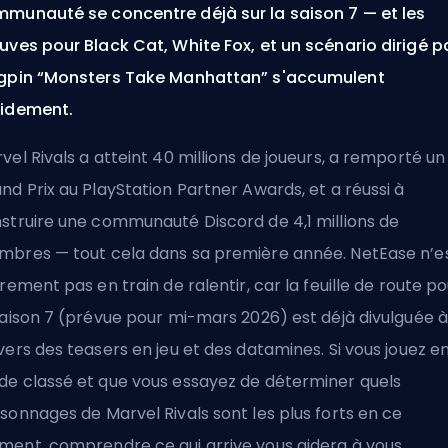
munauté se concentre déjà sur la saison 7 — et les
uves pour Black Cat, White Fox, et un scénario dirigé p
gpin “Monsters Take Manhattan” s'accumulent
idement.
vel Rivals a atteint 40 millions de joueurs, a remporté un
nd Prix au PlayStation Partner Awards, et a réussi à
struire une communauté Discord de 4,1 millions de
bres — tout cela dans sa première année. NetEase n’e
irement pas en train de ralentir, car la feuille de route p
saison 7 (prévue pour mi-mars 2026) est déjà divulguée à
vers des teasers en jeu et des datamines. Si vous jouez e
e classé et que vous essayez de déterminer
quels
sonnages de Marvel Rivals sont les plus forts
en ce
ent, comprendre ce qui arrive vous aidera à vous