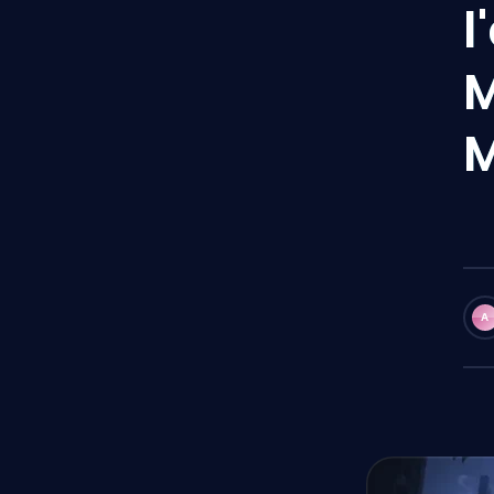
l
M
A