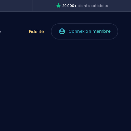
20 000+
clients satisfaits
Connexion membre
e
Fidélité