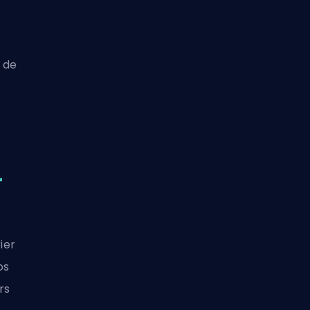
s de
r
ier
os
rs