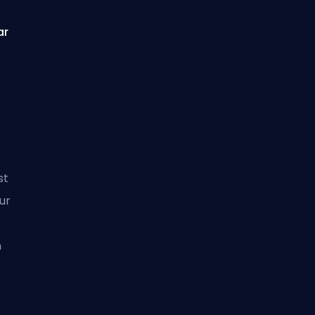
ar
st
our
n