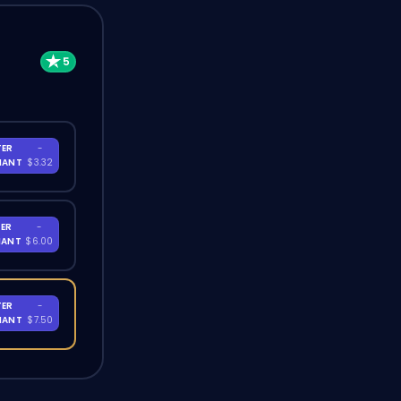
TER
-
NANT
$3.32
ER
-
NANT
$6.00
TER
-
NANT
$7.50