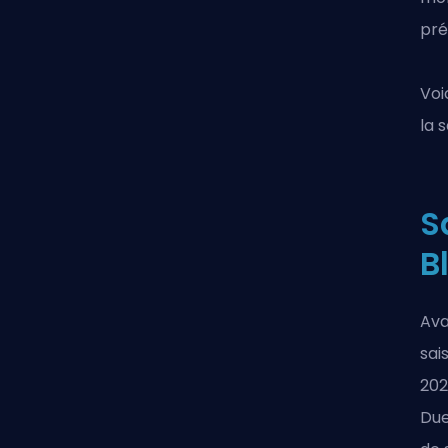
pré
Voi
la 
S
B
Ava
sai
202
Due