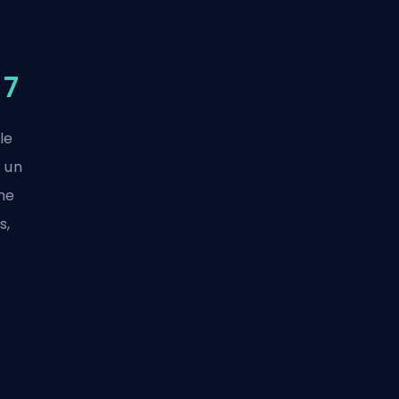
 7
le
t un
me
s,