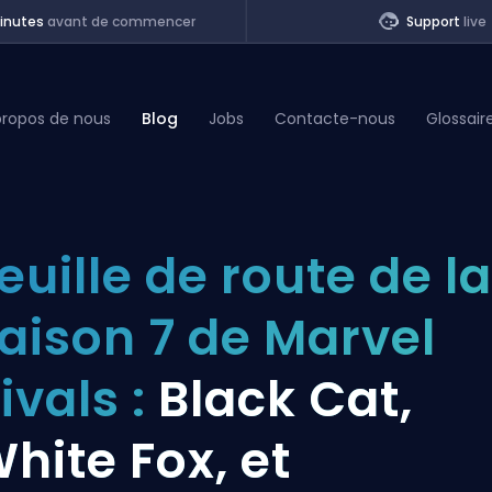
inutes
avant de commencer
Support
live
propos de nous
Blog
Jobs
Contacte-nous
Glossair
of Legends
euille de route de la
t
aison 7 de Marvel
ivals :
Black Cat,
hite Fox, et