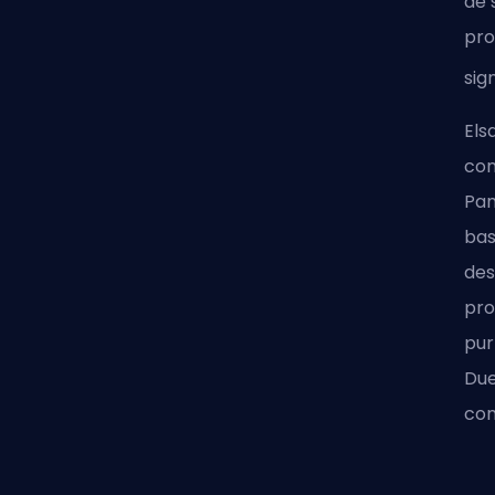
de 
pro
sig
Els
con
Pan
bas
des
pro
pur
Due
con