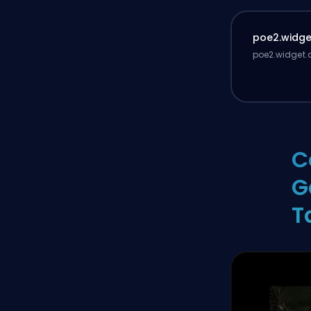
poe2.widget
poe2.widget.d
C
G
T