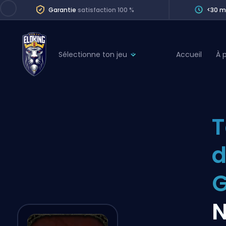
Garantie
satisfaction 100 %
<30 m
Sélectionne ton jeu
Accueil
À 
League of Legends
League 
Marvel Rivals
SERVICES
Valorant
T
Division Boos
Dota 2
Placements
d
Counter-Strike
Wins
Overwatch 2
Coaching
Rocket League
N
Path of Exile 2
Teammate