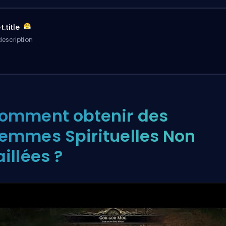
.title
escription
omment obtenir des
emmes Spirituelles Non
aillées ?