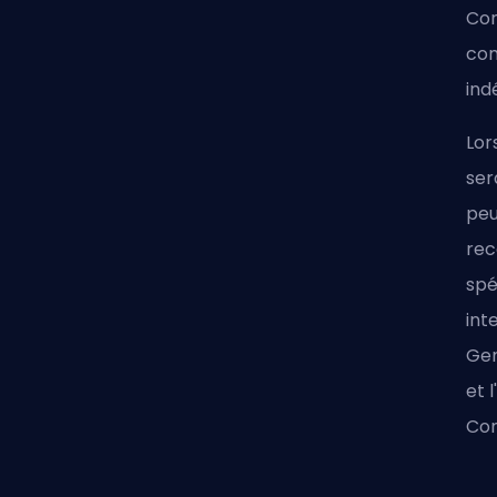
Com
com
in
Lor
ser
peu
rec
spé
int
Gem
et 
Co