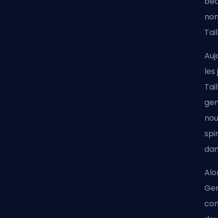
bea
nom
Tail
Auj
les
Tai
gem
nou
spi
dan
Alo
Gem
con