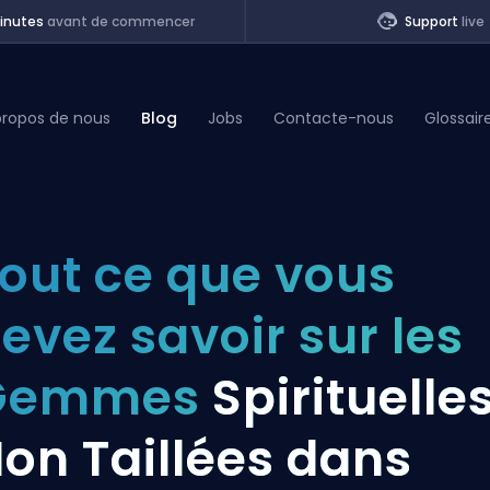
inutes
avant de commencer
Support
live
propos de nous
Blog
Jobs
Contacte-nous
Glossair
of Legends
out ce que vous
t
evez savoir sur les
Gemmes
Spirituelle
on Taillées dans