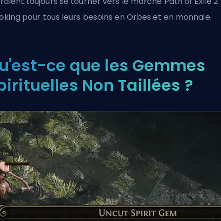
raient toujours se tourner vers le
marché Path of Exile 2
loking
pour tous leurs besoins en Orbes et en monnaie.
u'est-ce que les Gemmes
pirituelles Non Taillées ?