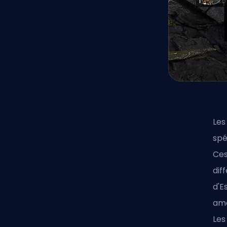
Les
spé
Ces
dif
d'E
amé
Les