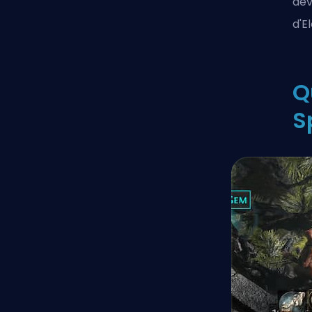
dev
d'E
Q
S