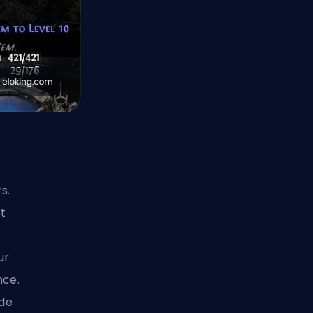
s.
t
ur
nce.
de