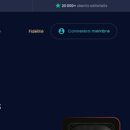
20 000+
clients satisfaits
Connexion membre
e
Fidélité
s