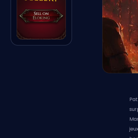
Pat
sur
Mar
jeu