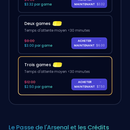
$3.32 par game
MAINTENANT
$3.32
Deux games
Temps d'attente moyen <30 minutes
$8.00
ACHETER
-
$3.00 par game
MAINTENANT
$6.00
Trois games
Temps d'attente moyen <30 minutes
$12.00
ACHETER
-
$2.50 par game
MAINTENANT
$7.50
Le Passe de l'Arsenal et les Crédits