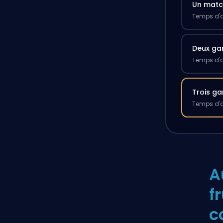
Un mat
Temps d'a
Deux g
Temps d'a
Trois g
Temps d'a
A
f
c