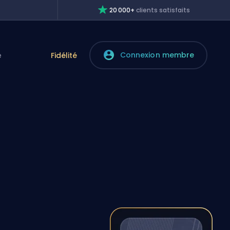
20 000+
clients satisfaits
Connexion membre
e
Fidélité