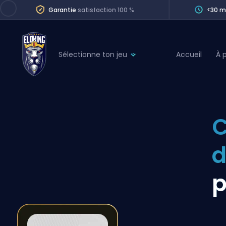
Garantie
satisfaction 100 %
<30 m
Sélectionne ton jeu
Accueil
À 
League of Legends
League 
Marvel Rivals
SERVICES
Valorant
C
Division Boos
Dota 2
Placements
d
Counter-Strike
Wins
Overwatch 2
p
Coaching
Rocket League
Path of Exile 2
Teammate