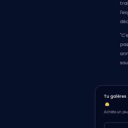
tra
l'e
déc
"C'
pas
ann
sou
Tu galères 
Achète un jeu