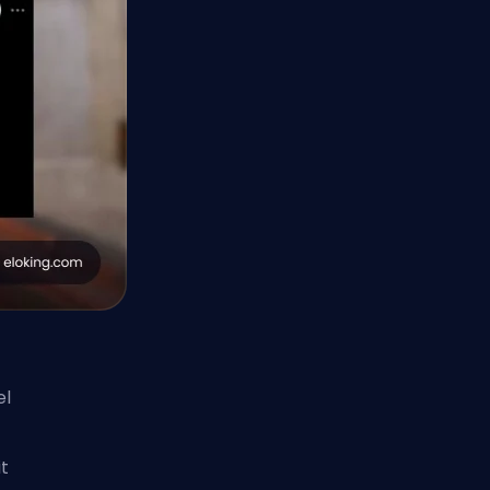
el
t
it