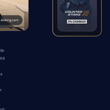
de
ité
és
e
oit