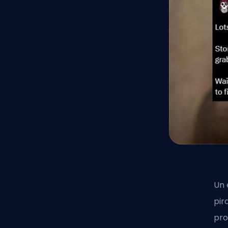
Un 
pir
pro