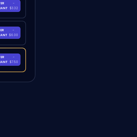
TER
-
NANT
$3.32
ER
-
NANT
$6.00
TER
-
NANT
$7.50