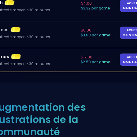
ch
$4.00
ACHE
$3.32 par game
MAINTE
ttente moyen <30 minutes
ames
$8.00
ACHET
$3.00 par game
MAINTE
ttente moyen <30 minutes
ames
$12.00
ACHE
$2.50 par game
MAINTE
ttente moyen <30 minutes
ugmentation des
rustrations de la
ommunauté