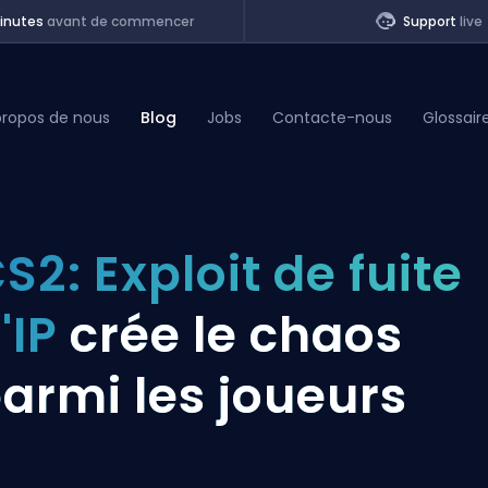
inutes
avant de commencer
Support
live
propos de nous
Blog
Jobs
Contacte-nous
Glossair
of Legends
S2: Exploit de fuite
t
'IP
crée le chaos
armi les joueurs