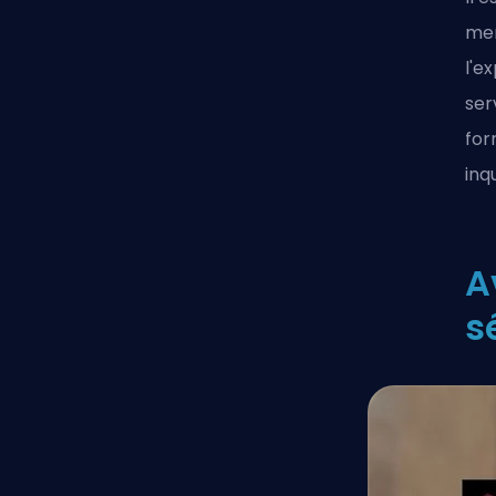
men
l'e
ser
for
inq
A
s