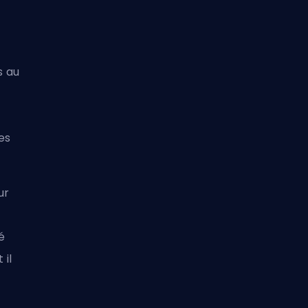
s au
es
ur
é
 il