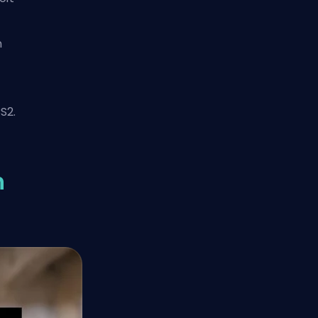
n
S2.
n