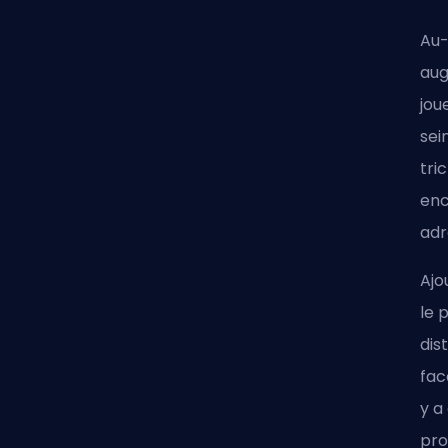
Au-
aug
jou
sei
tri
enc
adr
Ajo
le 
dis
fac
y a
pro