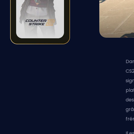
Dan
CS2
sig
pla
des
grâ
fré
Il 