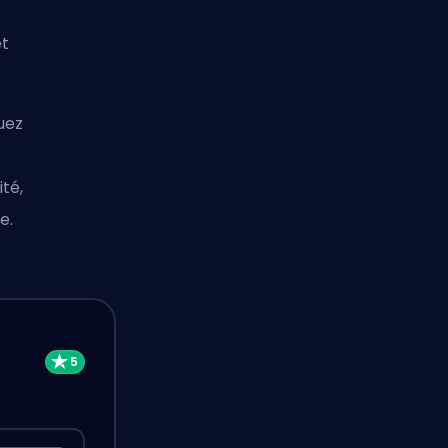
et
uez
té,
e.