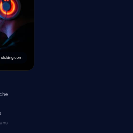
îche
a
 uns