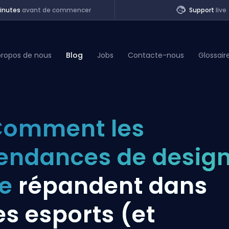
inutes
avant de commencer
Support
live
propos de nous
Blog
Jobs
Contacte-nous
Glossair
of Legends
Comment les
t
endances de desig
se
répandent dans
es esports (et