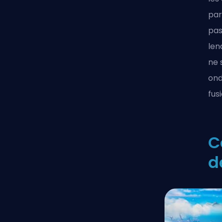
par
pas
len
ne 
ond
fus
C
d