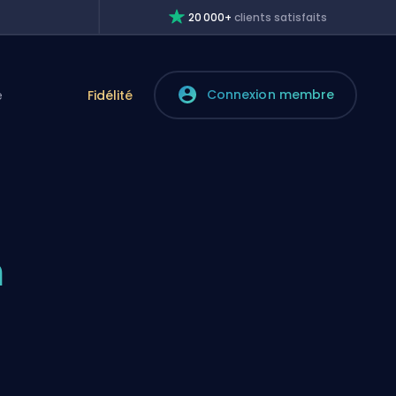
20 000+
clients satisfaits
Connexion membre
e
Fidélité
n