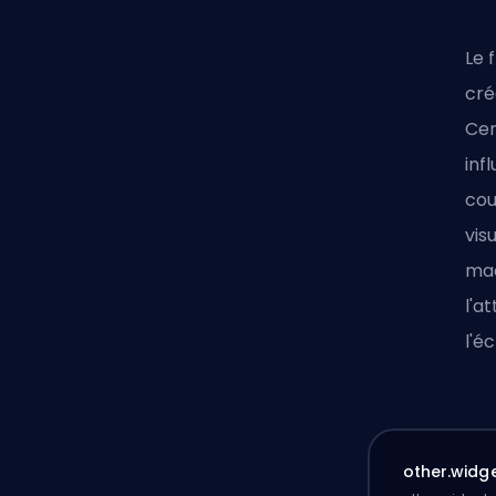
Le 
cré
Cer
inf
cou
vis
mac
l'a
l'é
other.widge