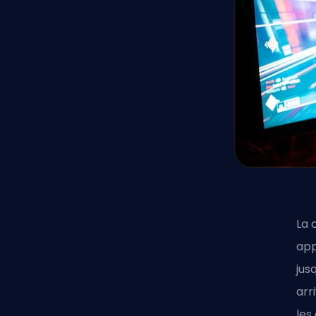
La 
app
jus
arr
les