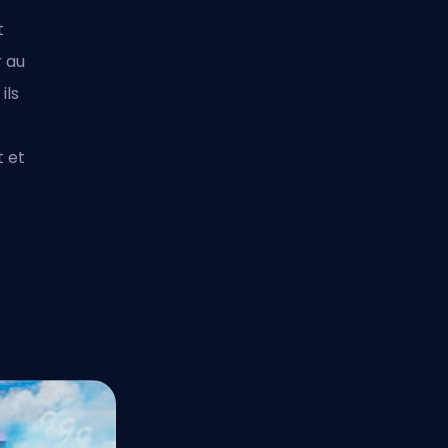
t
r au
ils
t et