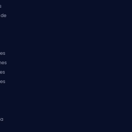
s
 de
des
nes
es
res
la