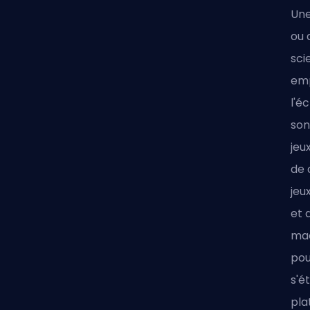
Une
ou 
sci
emp
l'é
son
jeu
de 
jeu
et 
mac
pou
s'é
pla