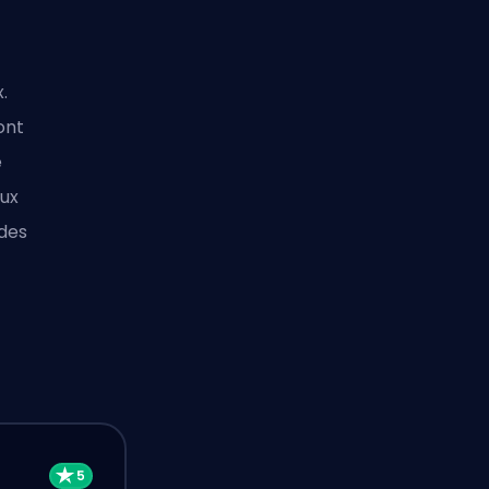
.
ont
e
aux
 des