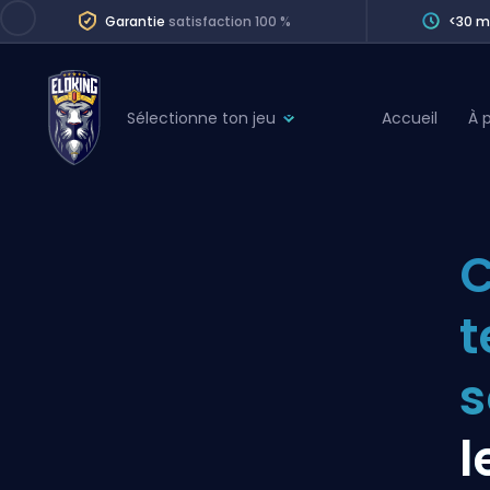
Garantie
satisfaction 100 %
<30 m
Sélectionne ton jeu
Accueil
À 
League of Legends
League 
Marvel Rivals
SERVICES
Valorant
Division Boos
Dota 2
Placements
t
Counter-Strike
Wins
Overwatch 2
Coaching
Rocket League
l
Path of Exile 2
Teammate