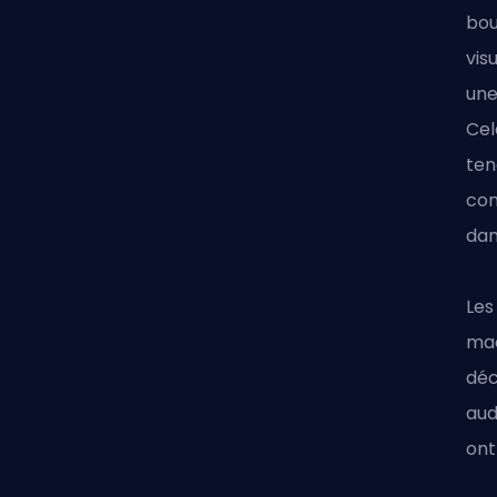
bou
vis
une
Cel
ten
con
dan
Les
mac
déc
aud
ont