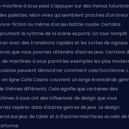
 machine à sous peut s'appuyer sur des menus futuriste
des palettes néon vives qui semblent proches d'un tireur
ence-fiction ou même d'un jeu battle royale. Certains
runtent le rythme de la scène esports. Un tour remplit
cran avec des transitions rapides et les sortes de signaux
ores que vous pourriez attendre d'autres jeux. Certains 
x de machines à sous parmi les exemples les plus moder
casinos peuvent démontrer comment cela fonctionne. L
x en ligne Cafe Casino
couvrent un large éventail de gen
de thèmes différents. Cela signifie que certaines des
hines à sous ont des influences de design que vous
rriez repérer dans d'autres genres de jeux. Le design
tend aux jeux de table et à d'autres interfaces au sein de 
teforme.