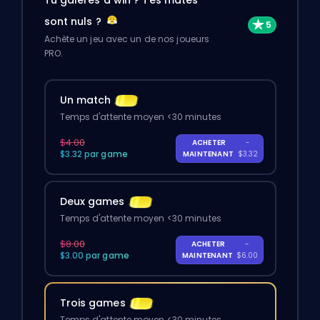
Tu galères à win ? Tes mates
sont nuls ?
Achète un jeu avec un de nos joueurs
PRO.
Un match
Temps d'attente moyen <30 minutes
$4.00
ACHETER
-
$3.32 par game
MAINTENANT
$3.32
Deux games
Temps d'attente moyen <30 minutes
$8.00
ACHETER
-
$3.00 par game
MAINTENANT
$6.00
Trois games
Temps d'attente moyen <30 minutes