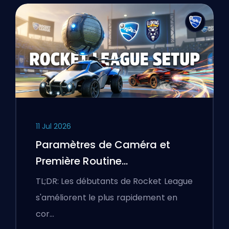
11 Jul 2026
Paramètres de Caméra et
Première Routine
d'Entraînement Rocket League
TL;DR: Les débutants de Rocket League
s'améliorent le plus rapidement en
cor…