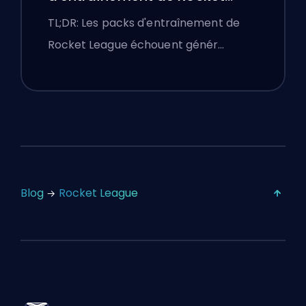
League qui ne fonctionnent
TL;DR: Les packs d'entraînement de
pas
Rocket League échouent génér…
Blog
Rocket League