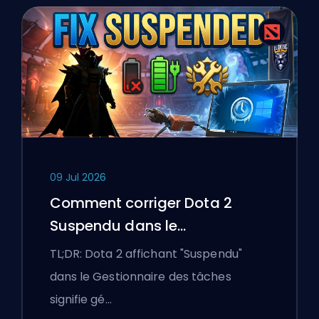
09 Jul 2026
Comment corriger Dota 2
Suspendu dans le
Gestionnaire des tâches sur
TL;DR: Dota 2 affichant "Suspendu"
un ordinateur portable
dans le Gestionnaire des tâches
Windows
signifie gé…