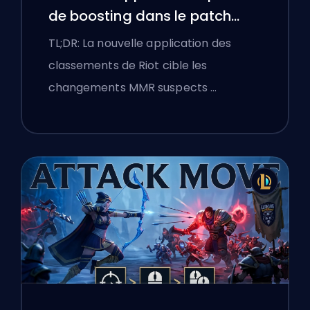
de boosting dans le patch
25.18 de League of Legends
TL;DR: La nouvelle application des
classements de Riot cible les
changements MMR suspects …