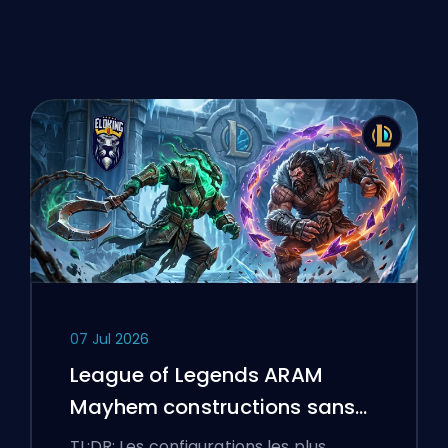
07 Jul 2026
League of Legends ARAM
Mayhem constructions sans
bottes
TL;DR: Les configurations les plus