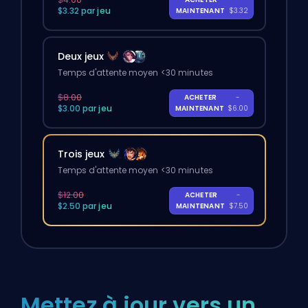
$3.32 par jeu
MAINTENANT
$3.32
Deux jeux
Temps d'attente moyen <30 minutes
$8.00
ACHETER
-
$3.00 par jeu
MAINTENANT
$6.00
Trois jeux
Temps d'attente moyen <30 minutes
$12.00
ACHETER
-
$2.50 par jeu
MAINTENANT
$7.50
Mettez à jour vers un