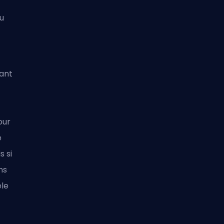
u
vant
our
e
s si
ns
èle