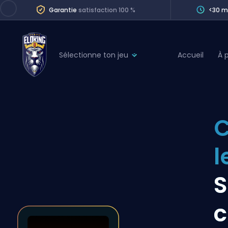
Garantie
satisfaction 100 %
<30 m
Sélectionne ton jeu
Accueil
À 
League of Legends
League 
Marvel Rivals
SERVICES
Valorant
Division Boos
Dota 2
Placements
l
Counter-Strike
Wins
Overwatch 2
S
Coaching
Rocket League
c
Path of Exile 2
Teammate