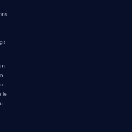
anne
git
 en
en
ne
 le
du