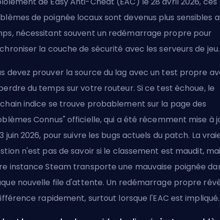
loiement de Easy Anti-Cheat (EAC) le 28 avril 2026, ces
blèmes de poignée locaux sont devenus plus sensibles a
ps, nécessitant souvent un redémarrage propre pour
chroniser la couche de sécurité avec les serveurs de jeu.
s devez prouver la source du lag avec un test propre a
perdre du temps sur votre routeur. Si ce test échoue, le
chain indice se trouve probablement sur la page des
oblèmes Connus" officielle, qui a été récemment mise à j
23 juin 2026, pour suivre les bugs actuels du patch. La vrai
stion n'est pas de savoir si le classement est maudit, mai
re instance Steam transporte une mauvaise poignée da
que nouvelle file d'attente. Un redémarrage propre rév
différence rapidement, surtout lorsque l'EAC est impliqué.