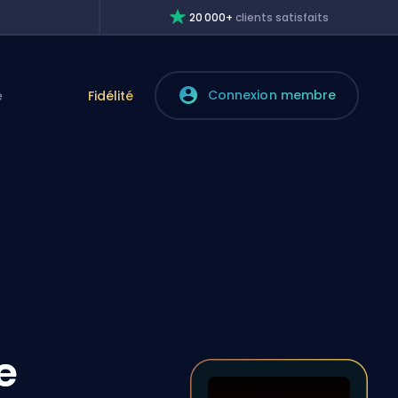
20 000+
clients satisfaits
Connexion membre
e
Fidélité
e