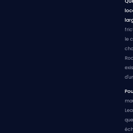
Que
loc
lar
fri
le 
cho
Roc
exi
d'u
Pou
mau
Lea
que
éch