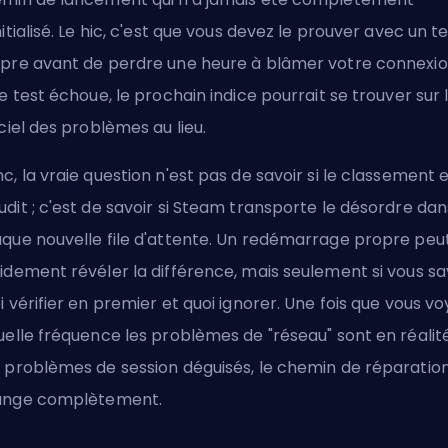
nitialisé. Le hic, c'est que vous devez le prouver avec un t
pre avant de perdre une heure à blâmer votre connexio
ce test échoue, le prochain indice pourrait se trouver sur le
iciel des problèmes au lieu.
c, la vraie question n'est pas de savoir si le classement 
dit ; c'est de savoir si Steam transporte le désordre dan
que nouvelle file d'attente. Un redémarrage propre peu
idement révéler la différence, mais seulement si vous s
i vérifier en premier et quoi ignorer. Une fois que vous v
uelle fréquence les problèmes de "réseau" sont en réalit
 problèmes de session déguisés, le chemin de réparatio
ange complètement.