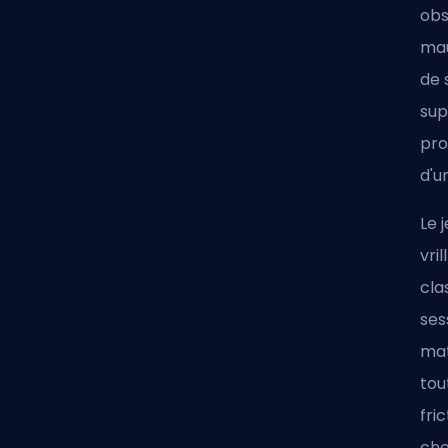
obs
mau
de 
sup
pro
d'u
Le 
vri
cla
ses
mat
tou
fri
che