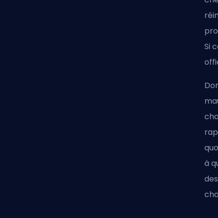
réi
pro
Si 
off
Don
mau
cha
rap
quo
à q
des
ch