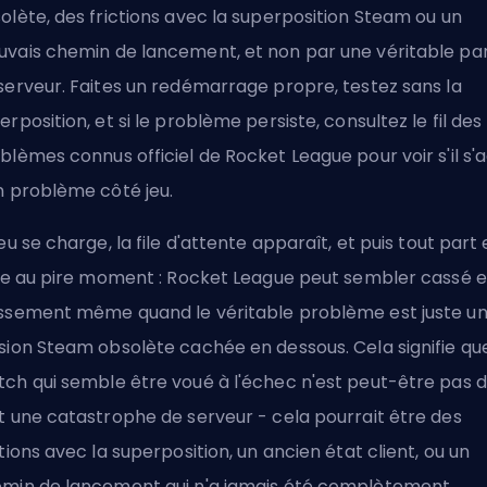
olète, des frictions avec la
superposition Steam
ou un
vais chemin de lancement, et non par une véritable p
serveur. Faites un redémarrage propre, testez sans la
erposition, et si le problème persiste, consultez le fil des
blèmes connus officiel de Rocket League pour voir s'il s'a
n problème côté jeu.
jeu se charge, la file d'attente apparaît, et puis tout part
lle au pire moment : Rocket League peut sembler cassé 
ssement même quand le véritable problème est juste u
sion Steam obsolète cachée en dessous. Cela signifie que
ch qui semble être voué à l'échec n'est peut-être pas 
t une catastrophe de serveur - cela pourrait être des
ctions avec la superposition, un ancien état client, ou un
min de lancement qui n'a jamais été complètement