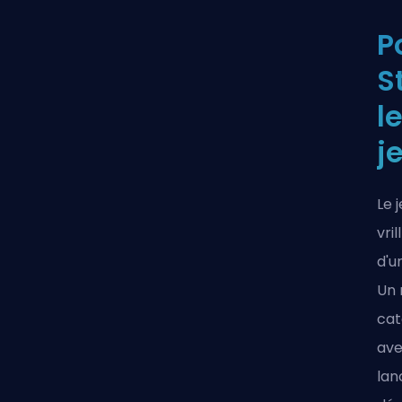
P
S
l
j
Le 
vri
d'u
Un 
cat
ave
lan