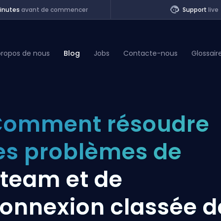
inutes
avant de commencer
Support
live
propos de nous
Blog
Jobs
Contacte-nous
Glossair
of Legends
Comment résoudre
t
es problèmes de
team et de
onnexion classée d