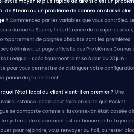
l est le moyen le plus rapide de dire si c'est un problè
al de Steam ou un problème de connexion classé plus
ge ?
Commencez par les variables que vous contrôlez. L
ctions du cache Steam, l'interférence de la superposition,
comportement de poignée obsolète sont les premières
ses à éliminer. La page officielle des Problèmes Connus 
ket League - spécifiquement la mise à jour du 23 juin -
ste pour vous permettre de distinguer votre configuratio
ne panne de jeu en direct.
rquoi l'état local du client vient-il en premier ?
Une
vaise instance locale peut faire en sorte que Rocket
gue se comporte comme si la connexion était cassée al
 le système de classement est en bonne santé. Le jeu p
ouer pour rejoindre, vous renvoyer au hall, ou rester blo