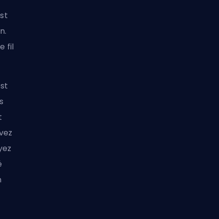
est
n.
 fil
est
s
t
avez
oyez
é
n