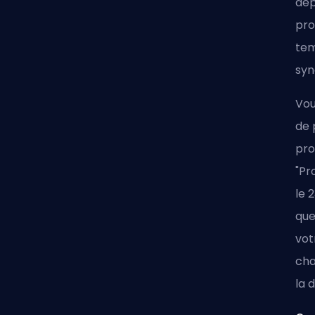
dép
pro
tem
syn
Vou
de 
pro
"Pr
le 
que
vot
cha
la 