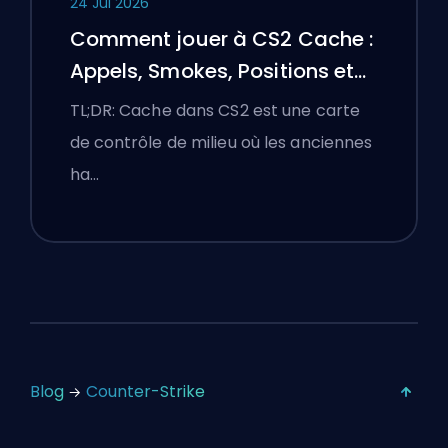
24 Jul 2026
Comment jouer à CS2 Cache :
Appels, Smokes, Positions et
Conseils Premier
TL;DR: Cache dans CS2 est une carte
de contrôle de milieu où les anciennes
ha…
Blog
Counter-Strike