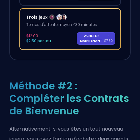
Trois jeux
Temps d'attente moyen <30 minutes
$12.00
ACHETER
-
$2.50 par jeu
MAINTENANT
$7.50
Méthode #2 :
Compléter les Contrats
de Bienvenue
Alternativement, si vous êtes un tout nouveau
joueur, vous avez l'option d'acheter deux agents