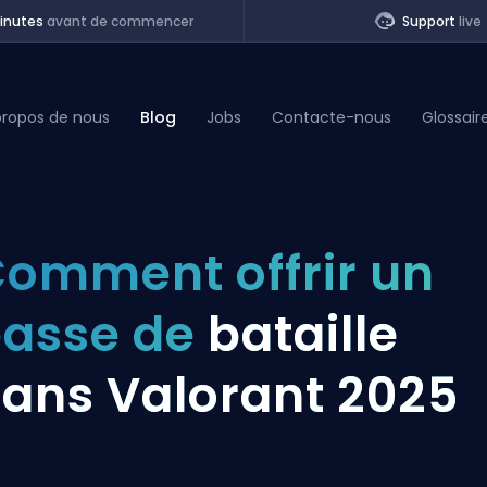
inutes
avant de commencer
Support
live
propos de nous
Blog
Jobs
Contacte-nous
Glossair
of Legends
omment offrir un
t
asse de
bataille
ans Valorant 2025