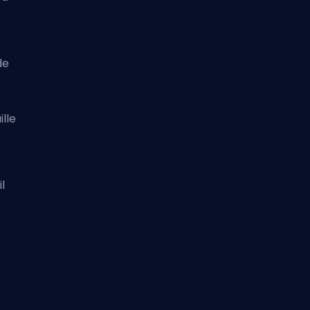
de
ille
l