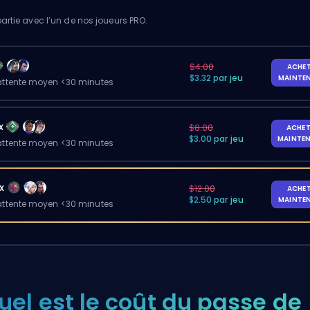
artie avec l’un de nos joueurs PRO.
$4.00
ACHE
$3.32 par jeu
MAINTE
ttente moyen <30 minutes
x
$8.00
ACHET
$3.00 par jeu
MAINTE
ttente moyen <30 minutes
x
$12.00
ACHE
$2.50 par jeu
MAINTE
ttente moyen <30 minutes
uel est le coût du passe de