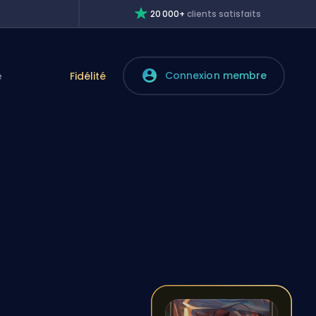
20 000+
clients satisfaits
Connexion membre
e
Fidélité