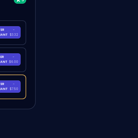
TER
-
NANT
$3.32
ER
-
NANT
$6.00
TER
-
NANT
$7.50