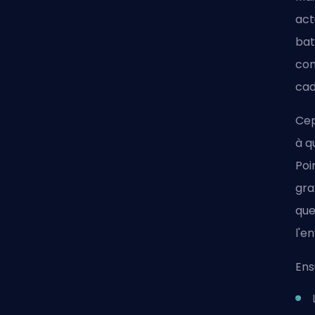
act
bat
con
cad
Cep
à q
Poi
gra
que
l'e
Ens