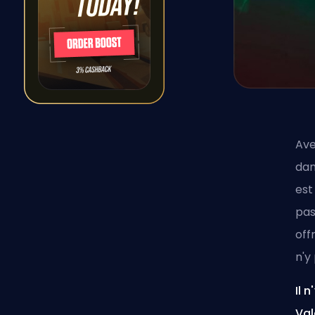
Ave
da
est
pas
off
n'y
Il 
Val