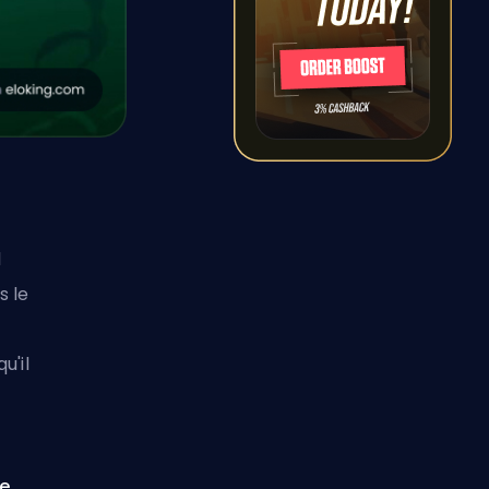
l
s le
u'il
le