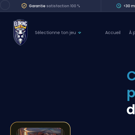
Garantie
satisfaction 100 %
<30 m
Sélectionne ton jeu
Accueil
À 
League of Legends
League 
Marvel Rivals
SERVICES
Valorant
C
Division Boos
Dota 2
Placements
p
Counter-Strike
Wins
Overwatch 2
d
Coaching
Rocket League
Path of Exile 2
Teammate