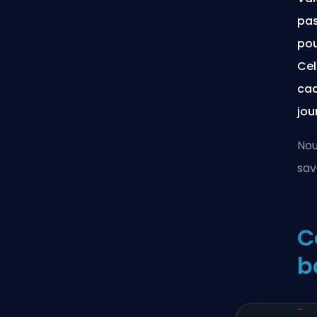
pas
pou
Cel
cad
jou
Nou
sav
C
b