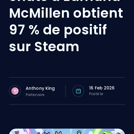
McMillen obtient
97 % de positif
sur Steam
16 Feb 2026
Anthony King
A
Posté le
Partenaire