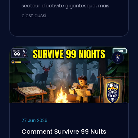
a appris aux joueurs polonais
secteur d'activité gigantesque, mais
sur la vérification des services
c'est aussi…
en ligne
27 Jun 2026
Comment Survivre 99 Nuits