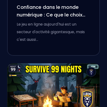
Confiance dans le monde
numérique : Ce que le choix
d'une plateforme de boosting
Le jeu en ligne aujourd'hui est un
a appris aux joueurs polonais
secteur d'activité gigantesque, mais
sur la vérification des services
c'est aussi…
en ligne