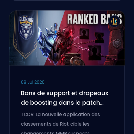
08 Jul 2026
Bans de support et drapeaux
de boosting dans le patch
25.18 de League of Legends
TL;DR: La nouvelle application des
classements de Riot cible les
changements MMR suspects …