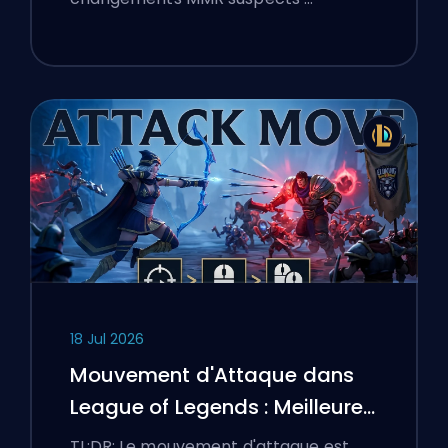
18 Jul 2026
Mouvement d'Attaque dans
League of Legends : Meilleures
Configurations
TL;DR: Le mouvement d'attaque est