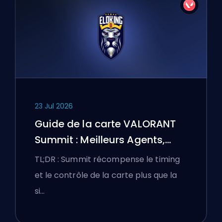
23 Jul 2026
Guide de la carte VALORANT
Summit : Meilleurs Agents,
Callouts et Fumigènes
TL;DR : Summit récompense le timing
et le contrôle de la carte plus que la
si…