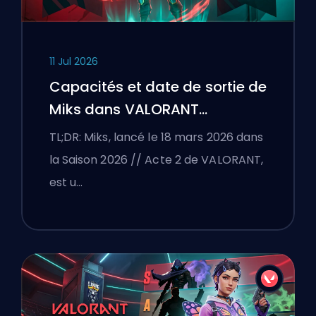
11 Jul 2026
Capacités et date de sortie de
Miks dans VALORANT
expliquées
TL;DR: Miks, lancé le 18 mars 2026 dans
la Saison 2026 // Acte 2 de VALORANT,
est u…